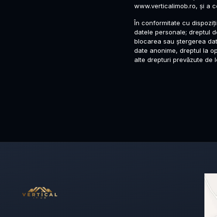
www.verticalimob.ro, și a c
În conformitate cu dispoziții
datele personale; dreptul de
blocarea sau ștergerea dat
date anonime, dreptul la op
alte drepturi prevăzute de 