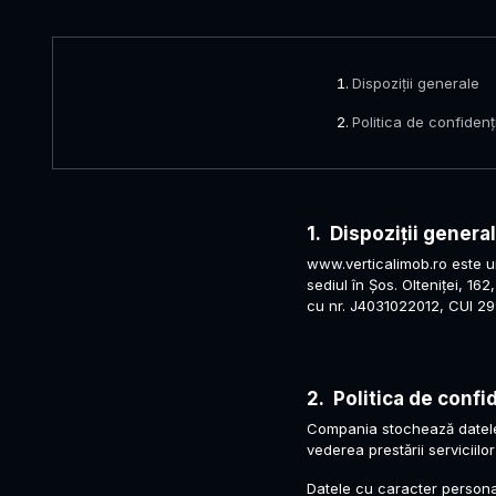
Dispoziții generale
Politica de confidenți
Dispoziții genera
www.verticalimob.ro este u
sediul în Șos. Olteniței, 16
cu nr. J4031022012, CUI 2
Politica de confi
Compania stochează datele d
vederea prestării serviciil
Datele cu caracter personal