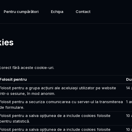
Pentru cumpărători
Echipa
Contact
kies
corect fără aceste cookie-uri.
Folosit pentru
Du
Folosit pentru a grupa acțiuni ale aceluiași utilizator pe website
14 
într-o sesiune, în mod anonim.
Folosit pentru a securiza comunicarea cu server-ul la transmiterea
1 a
de formulare.
Folosit pentru a salva opțiunea de a include cookies folosite
10 
pentru statistică.
Folosit pentru a salva opțiunea de a include cookies folosite
10 