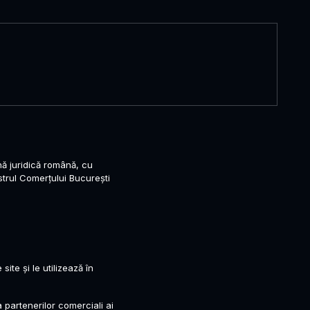
nă juridică română, cu
gistrul Comerțului București
te și le utilizează în
 partenerilor comerciali ai