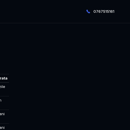
0767515161
rata
zile
n
ani
ani