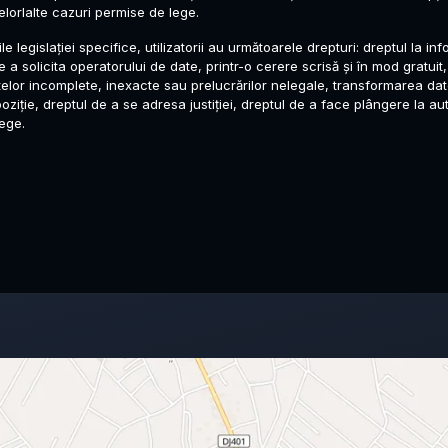
elorlalte cazuri permise de lege.
le legislației specifice, utilizatorii au următoarele drepturi: dreptul la i
 a solicita operatorului de date, printr-o cerere scrisă și în mod gratuit,
elor incomplete, inexacte sau prelucrărilor nelegale, transformarea dat
oziție, dreptul de a se adresa justiției, dreptul de a face plângere la a
lege.