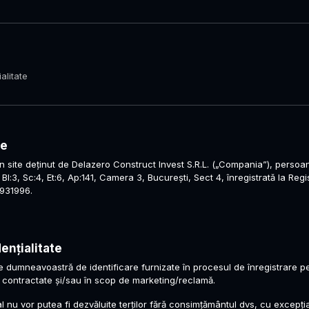
alitate
le
n site deținut de Delazero Construct Invest S.R.L. („Compania”), persoa
2, Bl:3, Sc:4, Et:6, Ap:141, Camera 3, București, Sect 4, înregistrată la Re
9931996.
dențialitate
umneavoastră de identificare furnizate în procesul de înregistrare pe si
or contractate și/sau în scop de marketing/reclamă.
 nu vor putea fi dezvăluite terților fără consimțământul dvs, cu excepția