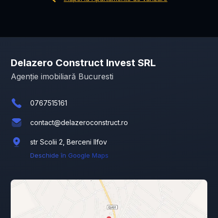
Delazero Construct Invest SRL
Agenție imobiliară Bucuresti
0767515161
contact@delazeroconstruct.ro
str Scolii 2, Berceni Ilfov
Deschide în Google Maps