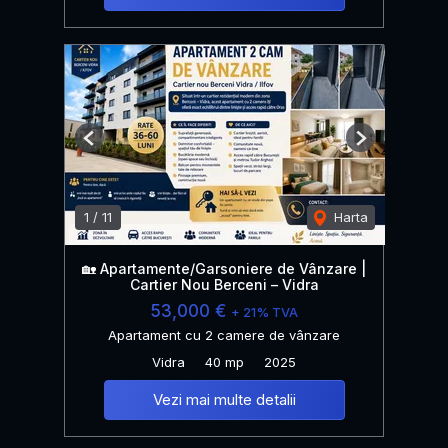
Previous
Next
1
/
11
Harta
🏡 Apartamente/Garsoniere de Vânzare |
Cartier Nou Berceni – Vidra
53,000 €
+ 21% TVA
Apartament cu 2 camere de vânzare
Vidra
40 mp
2025
Vezi mai multe detalii