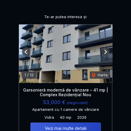
Te-ar putea interesa și:
Previous
Next
1
/
12
Harta
Garsonieră modernă de vânzare – 41 mp |
Complex Rezidențial Nou
53,000 €
(negociabil)
Apartament cu 1 camere de vânzare
Vidra
40 mp
2026
Vezi mai multe detalii