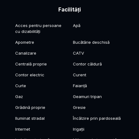
Facilități
Acces pentru persoane
Apă
cu dizabilități
Apometre
Bucătărie deschisă
Canalizare
CATV
Centrală proprie
Contor căldură
Contor electric
Curent
Curte
Faianță
Gaz
Geamuri tripan
Grădină proprie
Gresie
Iluminat stradal
Încălzire prin pardoseală
Internet
Irigații