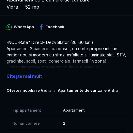
Vidra
52 mp
WhatsApp
Facebook
-NOU-Rate* Direct- Dezvoltator (36..60 luni)
Apartament 2 camere spatioase , cu curte proprie intr-un
cartier nou si modern cu strazi asfaltate si iluminate statii STV,
gradinite, scoli, spatii comerciale, farmacii (in zona)
Compartimentare inteligenta cu finisaje premium;
Cupluri care vor mai mult decat un bloc aglomerat!
Citește mai mult
Familii cu copii
Oameni care vor intimitate aer curat spatiu exterior in curtea
Oferte imobiliare Vidra
Apartamente de vânzare Vidra
lor proprie
Living spatios 18.5 mp cu ieșire directă în ,terasa -curte
Dormitor 13.5mp
Tip apartament
Apartament
Bucătărie 8,50mp
Hol 4.5 mp
Număr camere
2
Terasa 3,3 mp
Curte 51mp