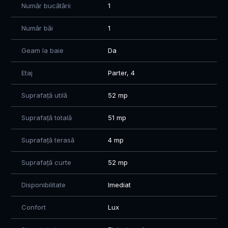
Încălzire în pardoseală / centrală proprie
Număr bucătării
1
Cablu + internet
Va asteptam cu drag la vizionare
Număr băi
1
Contact : Florin: 0760 547 580
Geam la baie
Da
Etaj
Parter, 4
Suprafață utilă
52 mp
Suprafață totală
51 mp
Suprafață terasă
4 mp
Suprafață curte
52 mp
Disponibilitate
Imediat
Confort
Lux