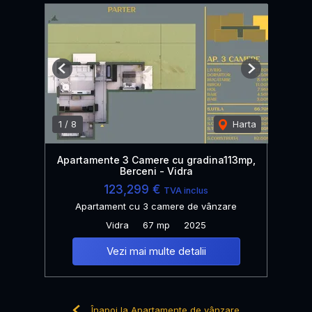
Previous
Next
1
/
8
Harta
Apartamente 3 Camere cu gradina113mp,
Berceni - Vidra
123,299 €
TVA inclus
Apartament cu 3 camere de vânzare
Vidra
67 mp
2025
Vezi mai multe detalii
Înapoi la Apartamente de vânzare