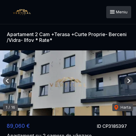
Meniu
Apartament 2 Cam +Terasa +Curte Proprie- Berceni
/Vidra- Ilfov * Rate*
Previous
Nex
1
/
16
Harta
89,060 €
ID CP3185397
Apartament cu 2 camere de vânzare