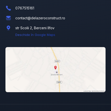
0767515161
contact@delazeroconstruct.ro
str Scolii 2, Berceni Ilfov
Deschide în Google Maps