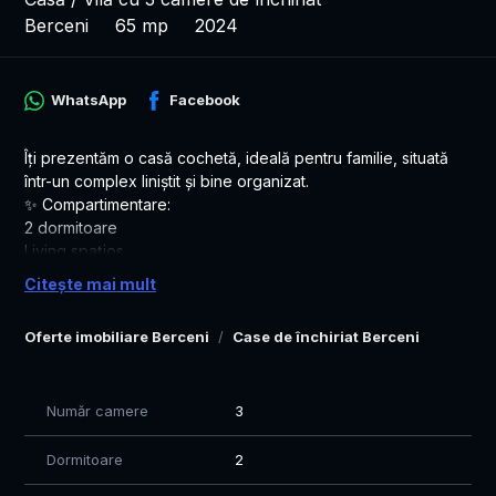
Berceni
65 mp
2024
WhatsApp
Facebook
Îți prezentăm o casă cochetă, ideală pentru familie, situată
într-un complex liniștit și bine organizat.
✨ Compartimentare:
2 dormitoare
Living spațios
Bucătărie complet utilată
Citește mai mult
Baie modernă
🌿 Exterior:
Oferte imobiliare Berceni
Case de închiriat Berceni
Curte proprie de aproximativ 100 mp – perfectă pentru
relaxare sau timp petrecut cu familia
🏊 Beneficii incluse:
Număr camere
3
Acces GRATUIT la piscina complexului
Zonă de grătar amenajată
Dormitoare
2
📍 Localizare excelentă:
Drum asfaltat