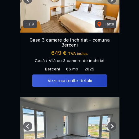
Previous
Next
1
/
9
Harta
Casa 3 camere de închiriat - comuna
Berceni
649 €
TVA inclus
Casă / Vilă cu 3 camere de închiriat
Berceni
66 mp
2025
Vezi mai multe detalii
Previous
Next