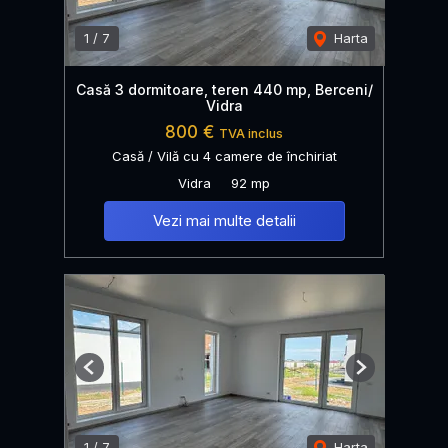
1
/
7
Harta
Casă 3 dormitoare, teren 440 mp, Berceni/
Vidra
800 €
TVA inclus
Casă / Vilă cu 4 camere de închiriat
Vidra
92 mp
Vezi mai multe detalii
Previous
Next
1
/
7
Harta