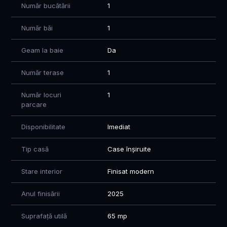
Stație STB la doar 3-4 minute de mers pe jos
Număr bucătării
1
🛋️ Dotări:
Complet mobilată și utilată – te poți muta imediat, fără griji
Număr băi
1
💫 O alegere perfectă pentru cei care își doresc liniște,
confort și acces rapid către oraș!
Geam la baie
Da
Conditii:
Număr terase
1
Se achita luna in curs + garatie 2 luni
Număr locuri
1
Pentru detalii si vizionari sunati la: 0784.74.74.51 - Mihaela
parcare
Disponibilitate
Imediat
Tip casă
Case înșiruite
Stare interior
Finisat modern
Anul finisării
2025
Suprafață utilă
65 mp