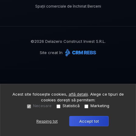
Spații comerciale de închiriat Berceni
©
2026
Delazero Construct Invest S.R.L.
Site creat în
Acest site folosește cookies,
află detalii
.
Alege ce tipuri de
cookies dorești să permitem:
Necesare
Statistică
Marketing
Resping tot
Accept tot
Sună acum
Solicită vizionare