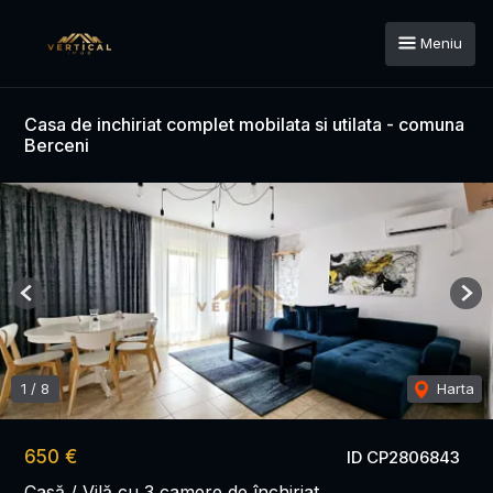
Meniu
Casa de inchiriat complet mobilata si utilata - comuna
Berceni
Previous
Nex
1
/
8
Harta
650 €
ID CP2806843
Casă / Vilă cu 3 camere de închiriat