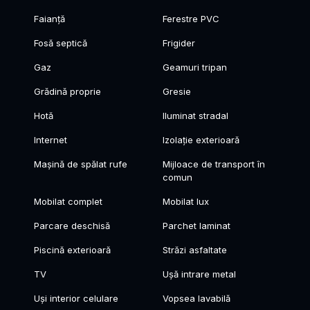
Faianță
Ferestre PVC
Fosă septică
Frigider
Gaz
Geamuri tripan
Grădină proprie
Gresie
Hotă
Iluminat stradal
Internet
Izolație exterioară
Mașină de spălat rufe
Mijloace de transport în
comun
Mobilat complet
Mobilat lux
Parcare deschisă
Parchet laminat
Piscină exterioară
Străzi asfaltate
TV
Ușă intrare metal
Uși interior celulare
Vopsea lavabilă