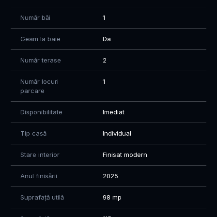
Mihaela Mazurchevici - 0784.74.74.51
Număr băi
1
Geam la baie
Da
Număr terase
2
Număr locuri
1
parcare
Disponibilitate
Imediat
Tip casă
Individual
Stare interior
Finisat modern
Anul finisării
2025
Suprafață utilă
98 mp