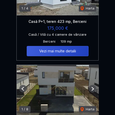
1
/
4
Harta
Casă P+1, teren 423 mp, Berceni
175,000 €
Casă / Vilă cu 4 camere de vânzare
Berceni
109 mp
Vezi mai multe detalii
Previous
Next
1
/
8
Harta