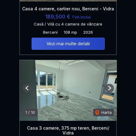
Casa 4 camere, cartier nou, Berceni - Vidra
189,500 €
TVA inclus
Casă / Vilă cu 4 camere de vânzare
Berceni
108 mp
2026
Vezi mai multe detalii
Previous
Next
1
/
10
Harta
Casa 3 camere, 375 mp teren, Berceni/
Vidra