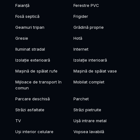
Faianță
Ferestre PVC
Fosă septică
Frigider
Geamuri tripan
Grădină proprie
Gresie
Hotă
Iluminat stradal
Internet
Izolație exterioară
Izolație interioară
Mașină de spălat rufe
Mașină de spălat vase
Mijloace de transport în
Mobilat complet
comun
Parcare deschisă
Parchet
Străzi asfaltate
Străzi pietruite
TV
Ușă intrare metal
Uși interior celulare
Vopsea lavabilă