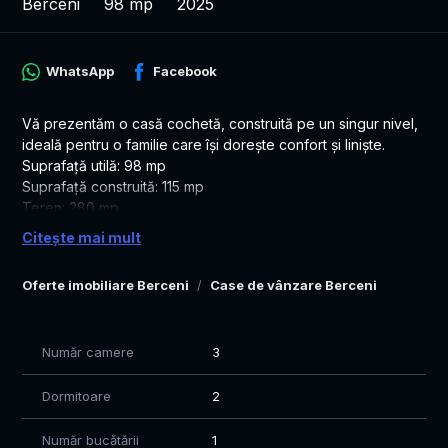
Berceni
98 mp
2025
WhatsApp
Facebook
Vă prezentăm o casă cochetă, construită pe un singur nivel,
ideală pentru o familie care își dorește confort și liniște.
Suprafață utilă: 98 mp
Suprafață construită: 115 mp
Teren: 280 mp
Regim de înălțime: Parter
Citește mai mult
Locuința se vinde exact ca în fotografii, complet mobilată și
utilată, fiind pregătită pentru mutare imediată.
Oferte imobiliare Berceni
Case de vânzare Berceni
Bucătăria este echipată cu electrocasnice, inclusiv:
mașină de spălat vase;
mașină de spălat rufe.
Număr camere
3
O proprietate practică și primitoare, perfectă atât pentru
locuit, cât și pentru investiție.
Dormitoare
2
Pentru mai multe informații sau pentru programarea unei
vizionări, nu ezitați să mă contactați!
Număr bucătării
1