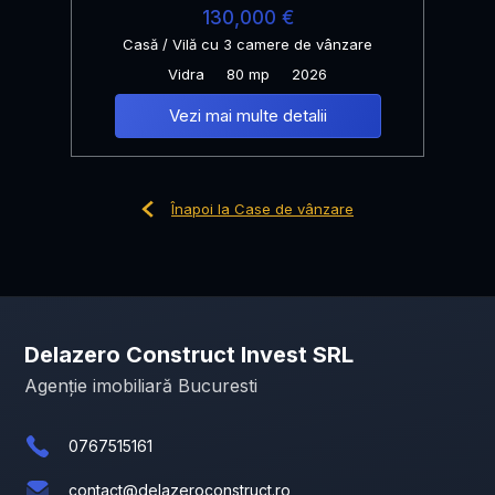
130,000 €
Casă / Vilă cu 3 camere de vânzare
Vidra
80 mp
2026
Vezi mai multe detalii
Înapoi la Case de vânzare
Delazero Construct Invest SRL
Agenție imobiliară Bucuresti
0767515161
contact@delazeroconstruct.ro