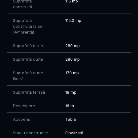
Suprafață
115 mp
construită
Suprafață
115.0 mp
construită la sol
(Amprentă)
Suprafață teren
280 mp
Suprafață curte
280 mp
Suprafață curte
170 mp
liberă
Suprafață terasă
18 mp
Deschidere
16 m
Acoperiș
Tablă
Stadiu construcție
Finalizată