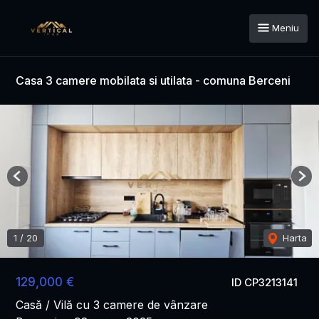
Meniu
Casa 3 camere mobilata si utilata - comuna Berceni
Previous
Nex
1
/
20
Harta
129,000 €
ID CP3213141
Casă / Vilă cu 3 camere de vânzare