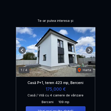
Te-ar putea interesa și:
Previous
Next
1
/
4
Harta
Casă P+1, teren 423 mp, Berceni
175,000 €
Casă / Vilă cu 4 camere de vânzare
Berceni
109 mp