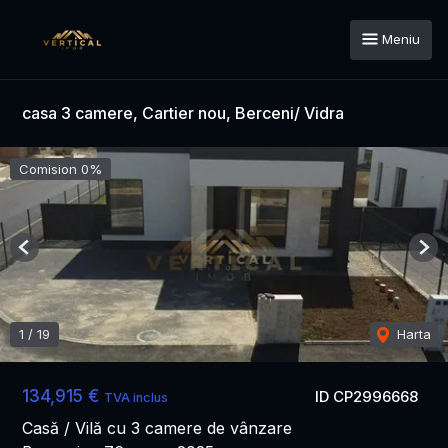
Meniu
casa 3 camere, Cartier nou, Berceni/ Vidra
Comision 0%
Previous
Nex
1
/
19
Harta
134,915 €
ID CP2996668
TVA inclus
Casă / Vilă cu 3 camere de vânzare