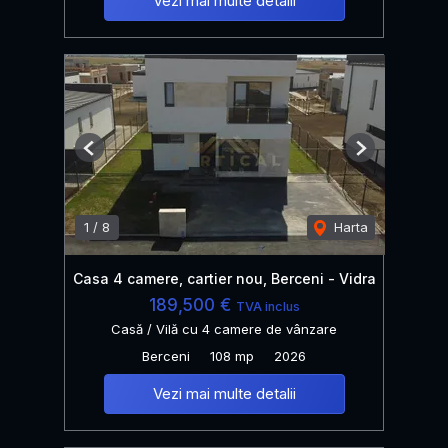
Vezi mai multe detalii
Previous
Next
1
/
8
Harta
Casa 4 camere, cartier nou, Berceni - Vidra
189,500 €
TVA inclus
Casă / Vilă cu 4 camere de vânzare
Berceni
108 mp
2026
Vezi mai multe detalii