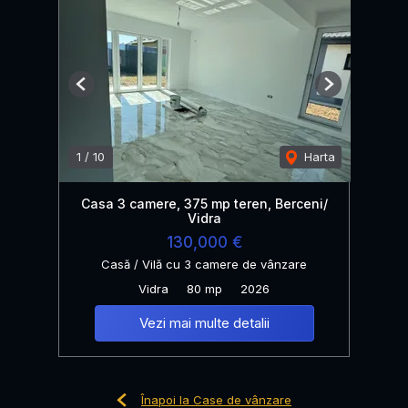
Previous
Next
1
/
10
Harta
Casa 3 camere, 375 mp teren, Berceni/
Vidra
130,000 €
Casă / Vilă cu 3 camere de vânzare
Vidra
80 mp
2026
Vezi mai multe detalii
Înapoi la Case de vânzare