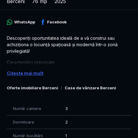
Berceni
76 mp
2025
WhatsApp
Facebook
Descoperiţi oportunitatea ideală de a vă construi sau
achiziţiona o locuinţă spaţioasă şi modernă într-o zonă
privilegiată!
Caracteristici principale:
- Suprafaţă totală: 101 mp, construită în anul 2025, pe un
Citește mai mult
teren de 327 mp cu amprentă la sol de 101 mp
- Compartimentare eficientă: 3 camere, 2 dormitoare,
Oferte imobiliare Berceni
Case de vânzare Berceni
bucătărie deschisă, 2 băi, hol generos şi spaţios
- Construcţie de calitate: casa individuală din beton şi
cărămidă, în curs de finalizare, pregătită pentru
personalizare
Număr camere
3
Dotări şi finisaje:
Dormitoare
2
- Finisaje de înaltă calitate: travertin, gresie, faianţă, parchet
- Geamuri tripan pentru un confort termic şi fonic sporit
Număr bucătării
1