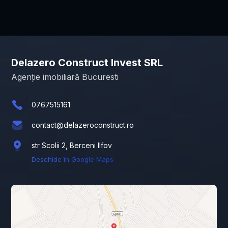
Delazero Construct Invest SRL
Agenție imobiliară Bucuresti
0767515161
contact@delazeroconstruct.ro
str Scolii 2, Berceni Ilfov
Deschide în Google Maps