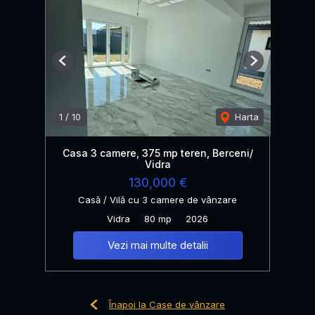
Previous
Next
1
/
10
Harta
Casa 3 camere, 375 mp teren, Berceni/
Vidra
130,000 €
Casă / Vilă cu 3 camere de vânzare
Vidra
80 mp
2026
Vezi mai multe detalii
Înapoi la Case de vânzare