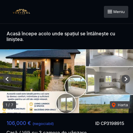
Meniu
Acasă începe acolo unde spațiul se întâlnește cu
liniștea.
Previous
Nex
1
/
7
Harta
106,000 €
ID CP3198915
(negociabil)
Casă / Vilă cu 3 camere de vânzare