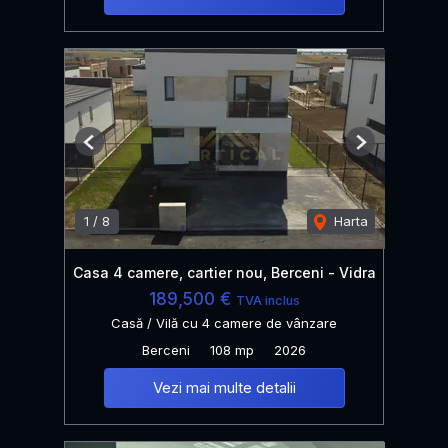
Previous
Next
1
/
8
Harta
Casa 4 camere, cartier nou, Berceni - Vidra
189,500 €
TVA inclus
Casă / Vilă cu 4 camere de vânzare
Berceni
108 mp
2026
Vezi mai multe detalii