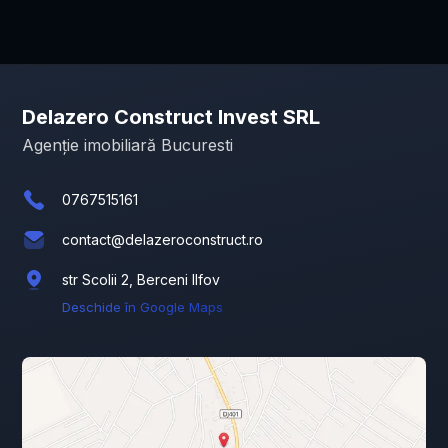
Delazero Construct Invest SRL
Agenție imobiliară Bucuresti
0767515161
contact@delazeroconstruct.ro
str Scolii 2, Berceni Ilfov
Deschide în Google Maps