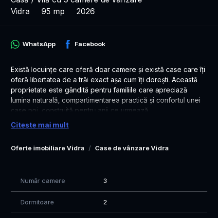
Vidra
95 mp
2026
WhatsApp
Facebook
Există locuințe care oferă doar camere și există case care îți
oferă libertatea de a trăi exact așa cum îți dorești. Această
proprietate este gândită pentru familiile care apreciază
lumina naturală, compartimentarea practică și confortul unei
case noi, construită pentru anii ce urmează.
Citește mai mult
Cu o suprafață utilă de 95 mp, fiecare încăpere este
proiectată pentru a valorifica eficient spațiul. Livingul
Oferte imobiliare Vidra
Case de vânzare Vidra
generos, deschis către bucătăria open-space, creează un
ambient primitor, perfect pentru momentele petrecute alături
de cei dragi, iar ferestrele ample lasă lumina să transforme
fiecare zi într-o experiență plăcută.
Număr camere
3
Curtea de 383 mp completează perfect locuința, oferind
Dormitoare
2
suficient spațiu pentru amenajarea unei terase, a unui loc de
joacă pentru copii, a unei grădini sau a unei zone dedicate