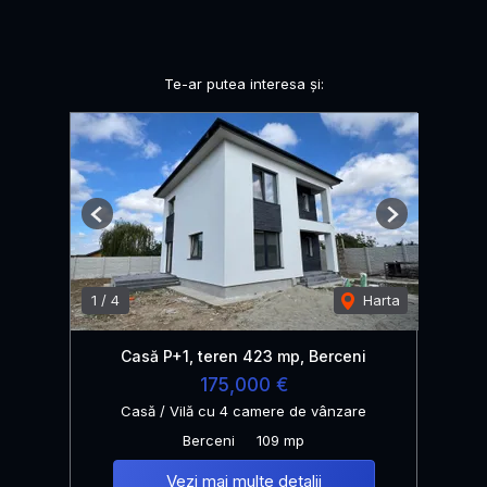
Te-ar putea interesa și:
Previous
Next
1
/
4
Harta
Casă P+1, teren 423 mp, Berceni
175,000 €
Casă / Vilă cu 4 camere de vânzare
Berceni
109 mp
Vezi mai multe detalii