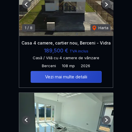
Previous
Next
1
/
8
Harta
Casa 4 camere, cartier nou, Berceni - Vidra
189,500 €
TVA inclus
Casă / Vilă cu 4 camere de vânzare
Berceni
108 mp
2026
Vezi mai multe detalii
Previous
Next