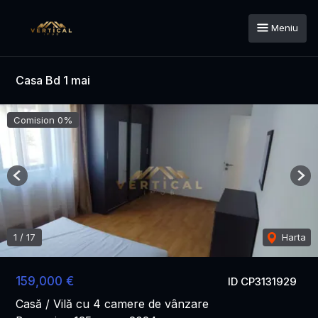
Meniu
Casa Bd 1 mai
Comision 0%
Previous
Nex
1
/
17
Harta
159,000 €
ID CP3131929
Casă / Vilă cu 4 camere de vânzare