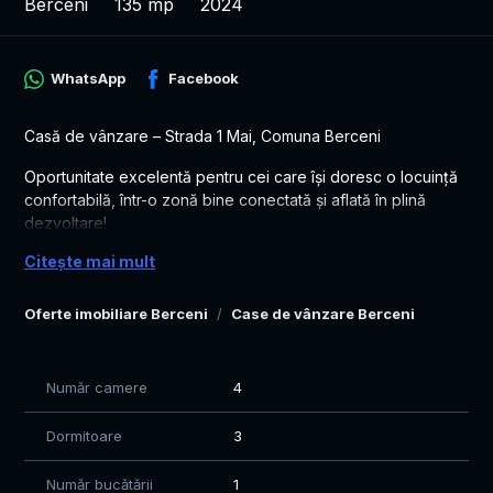
Berceni
135 mp
2024
WhatsApp
Facebook
Casă de vânzare – Strada 1 Mai, Comuna Berceni
Oportunitate excelentă pentru cei care își doresc o locuință
confortabilă, într-o zonă bine conectată și aflată în plină
dezvoltare!
Citește mai mult
Casa este situată pe Strada 1 Mai din Comuna Berceni, la
doar 1 minut de stația STV, oferind acces rapid către
București și principalele puncte de interes din zonă.
Oferte imobiliare Berceni
Case de vânzare Berceni
Locuința este compartimentată eficient și dispune de:
Număr camere
4
3 dormitoare spațioase;
2 băi moderne;
Dormitoare
3
Living generos, ideal pentru momentele petrecute alături de
familie și prieteni;
Bucătărie funcțională și spații de depozitare bine organizate.
Număr bucătării
1