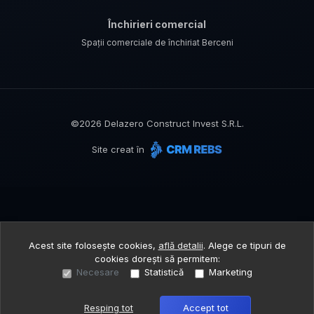
Închirieri comercial
Spații comerciale de închiriat Berceni
©
2026
Delazero Construct Invest S.R.L.
Site creat în
Acest site folosește cookies,
află detalii
.
Alege ce tipuri de
cookies dorești să permitem:
Necesare
Statistică
Marketing
Resping tot
Accept tot
Sună acum
Solicită vizionare