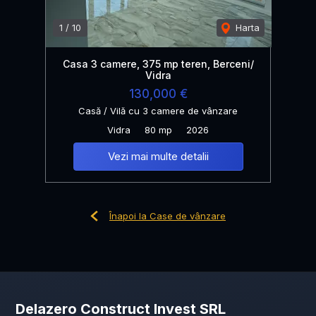
1
/
10
Harta
Casa 3 camere, 375 mp teren, Berceni/
Vidra
130,000 €
Casă / Vilă cu 3 camere de vânzare
Vidra
80 mp
2026
Vezi mai multe detalii
Înapoi la Case de vânzare
Delazero Construct Invest SRL