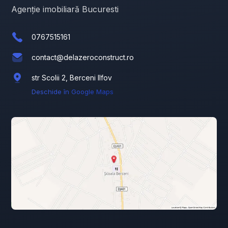
Agenție imobiliară Bucuresti
0767515161
contact@delazeroconstruct.ro
str Scolii 2, Berceni Ilfov
Deschide în Google Maps