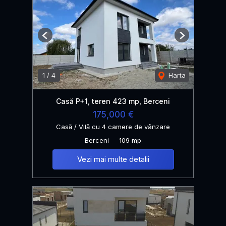
Previous
Next
1
/
4
Harta
Casă P+1, teren 423 mp, Berceni
175,000 €
Casă / Vilă cu 4 camere de vânzare
Berceni
109 mp
Vezi mai multe detalii