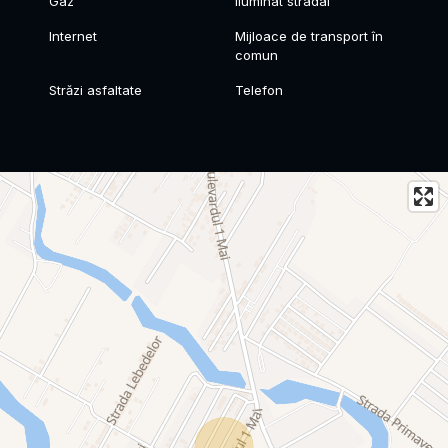
Gaz
Iluminat stradal
Internet
Mijloace de transport în
comun
Străzi asfaltate
Telefon