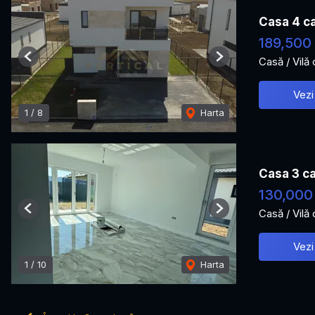
Casa 4 ca
189,500
Casă / Vilă
Previous
Next
Vezi
1
/
8
Harta
Casa 3 ca
130,000
Casă / Vilă
Previous
Next
Vezi
1
/
10
Harta