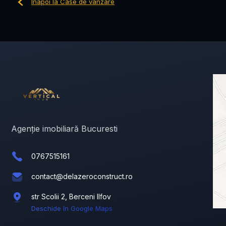
Înapoi la Case de vânzare
Agenție imobiliară Bucuresti
0767515161
contact@delazeroconstruct.ro
str Scolii 2, Berceni Ilfov
Deschide în Google Maps