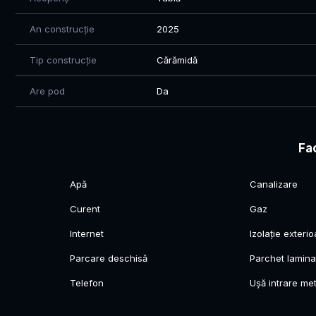
An construcție
2025
Tip construcție
Cărămidă
Are pod
Da
Fac
Apă
Canalizare
Curent
Gaz
Internet
Izolație exterio
Parcare deschisă
Parchet lamina
Telefon
Ușă intrare met