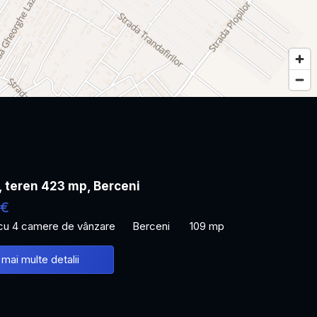
, teren 423 mp, Berceni
 €
 cu 4 camere de vânzare
Berceni
109 mp
 mai multe detalii