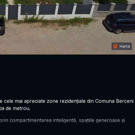
Harta
ntre cele mai apreciate zone rezidențiale din Comuna Berceni
ția de metrou.
rin compartimentarea inteligentă, spațiile generoase și
ndard ridicat de confort pentru întreaga familie. Construită
e viață modern, proprietatea îmbină funcționalitatea cu