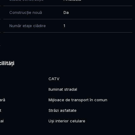
Construcție nouă
Da
Număr etaje clădire
1
ilități
CATV
Iluminat stradal
ară
Mijloace de transport în comun
t
Străzi asfaltate
al
Uși interior celulare