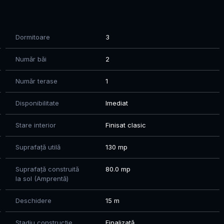
t.
ase și un teren bine dimensionat, oferind un echilibru
Dormitoare
3
ea față de principalele puncte de interes.
Număr băi
2
lele artere de circulație, centre comerciale, unități de
 proprietate într-o alegere ideală atât pentru locuire, cât
Număr terase
1
Disponibilitate
Imediat
Stare interior
Finisat clasic
inuă dezvoltare
Suprafață utilă
130 mp
Suprafață construită
80.0 mp
la sol (Amprentă)
și accesibilitate
ferind echilibrul perfect între confortul unei locuințe
Deschidere
15 m
Stadiu construcție
Finalizată