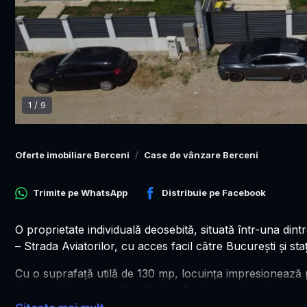
1
/
9
Oferte imobiliare Berceni
Case de vânzare Berceni
Trimite pe
WhatsApp
Distribuie pe
Facebook
O proprietate individuală deosebită, situată într-una di
– Strada Aviatorilor, cu acces facil către București și sta
Cu o suprafață utilă de 130 mp, locuința impresionează p
luminozitatea naturală a fiecărei încăperi, oferind un sta
cu atenție la detalii și orientată către nevoile stilului d