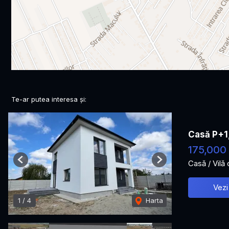
Te-ar putea interesa și:
Casă P+1
175,000
Casă / Vilă
Previous
Next
Vezi
1
/
4
Harta