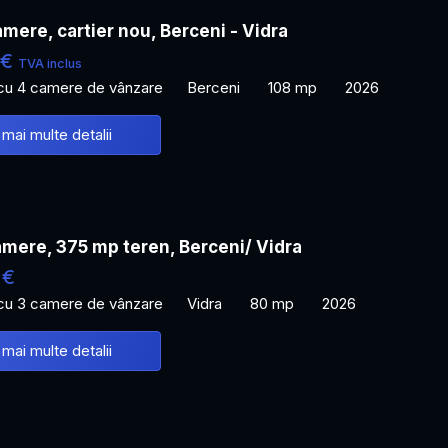
mere, cartier nou, Berceni - Vidra
 €
TVA inclus
 cu 4 camere de vânzare
Berceni
108 mp
2026
 mai multe detalii
mere, 375 mp teren, Berceni/ Vidra
 €
 cu 3 camere de vânzare
Vidra
80 mp
2026
 mai multe detalii