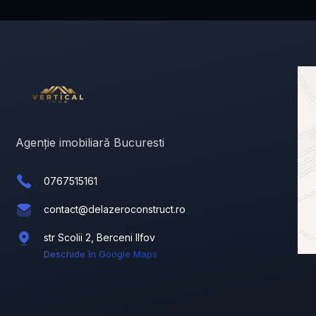
Agenție imobiliară Bucuresti
0767515161
contact@delazeroconstruct.ro
str Scolii 2, Berceni Ilfov
Deschide în Google Maps