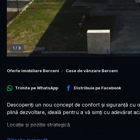
1
/
8
Oferte imobiliare Berceni
Case de vânzare Berceni
Trimite pe
WhatsApp
Distribuie pe
Facebook
Descoperiţi un nou concept de confort şi siguranţă cu o
plină dezvoltare, ideală pentru a vă simţi cu adevărat ac
Locaţie şi poziţie strategică
- Amplasată într-o zonă nouă, în plină dezvoltare, cu acc
- Apropiere de grădiniţe, şcoli şi magazine, pentru un st