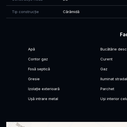
3 tipuri de case pentru a acoperi toate necesitățile fiecare
Tip construcție
Cărămidă
1) Parter: 2 dormitoare + 2 bai
2) Parter: 3 dormitoare + 2 bai
3) Parter + Etaj: 3 dormitoare + 3 bai
Fac
Oferim posibilitatea achiziționării unui imobil in acest A
Apă
Bucătărie desc
maxim 60 luni (5 ani).
Contor gaz
Curent
Fosă septică
Gaz
Gresie
Iluminat strada
Izolație exterioară
Parchet
Ușă intrare metal
Uși interior cel