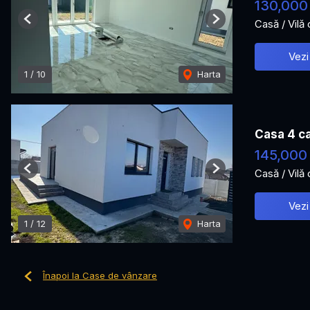
130,000
Casă / Vilă
Previous
Next
Vezi
1
/
10
Harta
Casa 4 c
145,000
Casă / Vilă
Previous
Next
Vezi
1
/
12
Harta
Înapoi la Case de vânzare