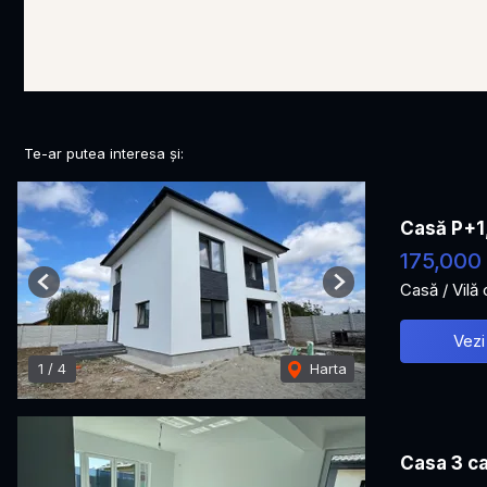
Te-ar putea interesa și:
Casă P+1
175,000
Casă / Vilă
Previous
Next
Vezi
1
/
4
Harta
Casa 3 ca