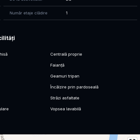
i familii:
Număr etaje clădire
1
ilități
nsamblu Rezidential in sistem de rate pe o perioadă de
hisă
Centrală proprie
Faianță
Geamuri tripan
l
Încălzire prin pardoseală
Străzi asfaltate
ulare
Vopsea lavabilă