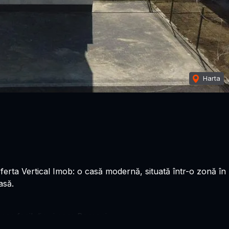
Harta
ferta Vertical Imob: o casă modernă, situată într-o zonă în
asă.
es facil din şi spre Berceni
il de viaţă comod şi convenabil