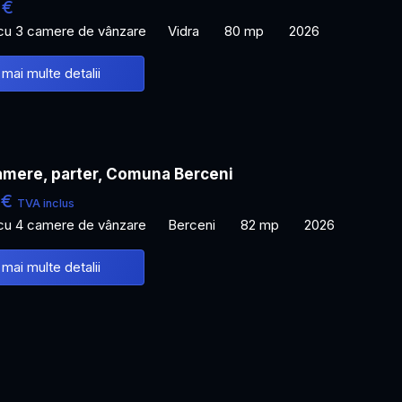
 €
 cu 3 camere de vânzare
Vidra
80 mp
2026
 mai multe detalii
amere, parter, Comuna Berceni
 €
TVA inclus
 cu 4 camere de vânzare
Berceni
82 mp
2026
 mai multe detalii