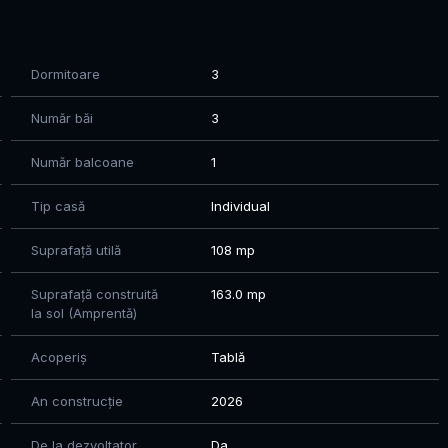
Dormitoare
3
rasă pentru momente de relaxare
ul întregii familii
Număr băi
3
economic
Număr balcoane
1
oară
r de întreţinere şi încălzire în sezonul rece
Tip casă
Individual
Suprafață utilă
108 mp
Suprafață construită
163.0 mp
la sol (Amprentă)
apitalei
Acoperiș
Tablă
ă şi programarea vizionării.
ri această oportunitate unică de a vă construi viitorul
An construcție
2026
De la dezvoltator
Da
e si modern Cartier din zona de sud a Bucurestiului.