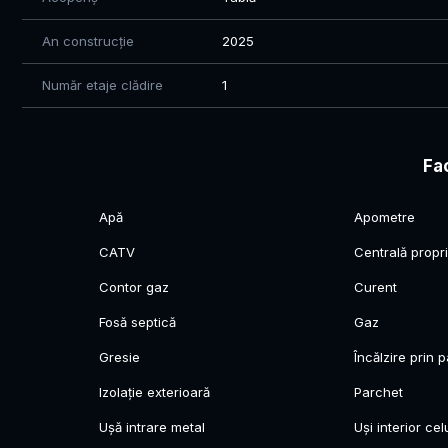
Pentru mai multe informaţii sau pentru programarea unei v
An construcție
2025
Echipa noastră este aici pentru a vă ajuta să găsiţi locu
Număr etaje clădire
1
Mircea 0771 602 610
Fac
Apă
Apometre
CATV
Centrală propr
Contor gaz
Curent
Fosă septică
Gaz
Gresie
Încălzire prin 
Izolație exterioară
Parchet
Ușă intrare metal
Uși interior cel