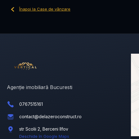
Înapoi la Case de vânzare
Agenție imobiliară Bucuresti
0767515161
contact@delazeroconstruct.ro
str Scolii 2, Berceni Ilfov
Deschide în Google Maps