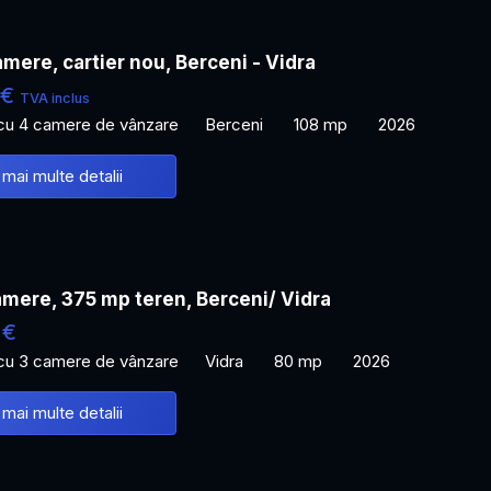
mere, cartier nou, Berceni - Vidra
 €
TVA inclus
 cu 4 camere de vânzare
Berceni
108 mp
2026
 mai multe detalii
mere, 375 mp teren, Berceni/ Vidra
 €
 cu 3 camere de vânzare
Vidra
80 mp
2026
 mai multe detalii