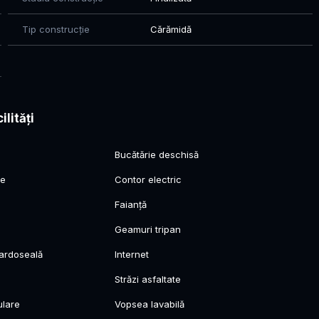
izionări, nu ezitaţi să ne contactaţi!
Tip construcție
Cărămidă
inţa visurilor dumneavoastră!
ilități
Bucătărie deschisă
ie
Contor electric
Faianță
Geamuri tripan
pardoseală
Internet
Străzi asfaltate
ulare
Vopsea lavabilă