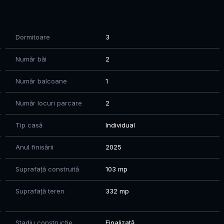
ărămidă, în curs de finalizare, pregătită pentru personalizare
Dormitoare
3
t
Număr băi
2
rt maxim
 durabil
Număr balcoane
1
Număr locuri parcare
2
iei dumneavoastră
spaţiu verde sau de relaxare
Tip casă
Individual
mun pentru mobilitate facilă
la internet
Anul finisării
2025
i sustenabil
Suprafață construită
103 mp
Suprafață teren
332 mp
achiziţie
ervicii
Stadiu construcție
Finalizată