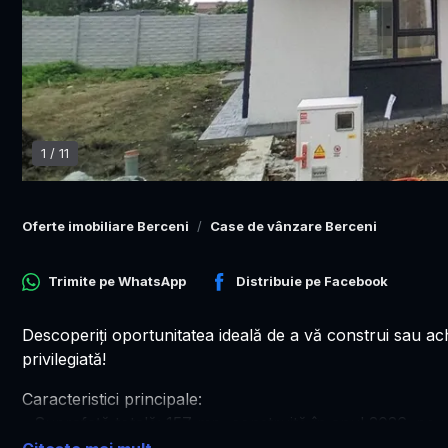
1
/
11
Oferte imobiliare Berceni
Case de vânzare Berceni
Trimite pe
WhatsApp
Distribuie pe
Facebook
Descoperiţi oportunitatea ideală de a vă construi sau ac
privilegiată!
Caracteristici principale:
- Suprafaţă totală: 157 mp, construită în anul 2026, p
- Compartimentare eficientă: 4 camere, 3 dormitoare, buc