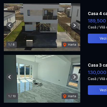
Casa 4 ca
189,500
Casă / Vilă
Previous
Next
Vezi
1
/
8
Harta
Casa 3 ca
130,000
Casă / Vilă
Previous
Next
Vezi
1
/
10
Harta