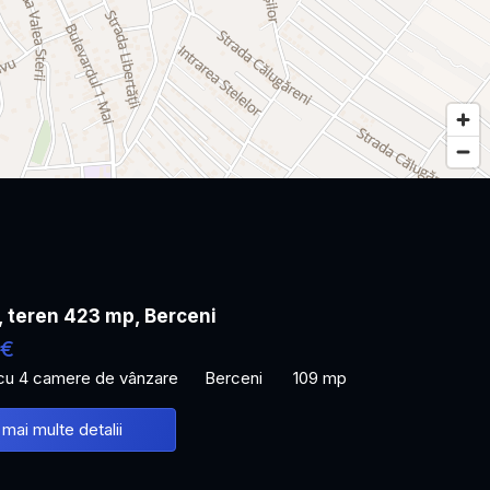
, teren 423 mp, Berceni
 €
 cu 4 camere de vânzare
Berceni
109 mp
 mai multe detalii