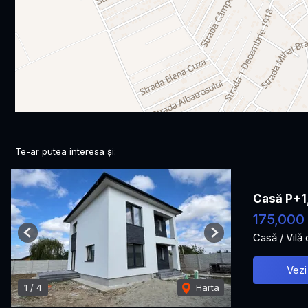
Te-ar putea interesa și:
Casă P+1
175,000
Casă / Vilă
Previous
Next
Vezi
1
/
4
Harta