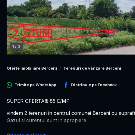
1
/
3
Oferte imobiliare Berceni
Terenuri de vânzare Berceni
Trimite pe
WhatsApp
Distribuie pe
Facebook
SUPER OFERTA!!! 85 E/MP
vindem 2 terenuri in centrul comunei Berceni cu supraf
Gazul si curentul sunt in apropiere
Drum acces 9m