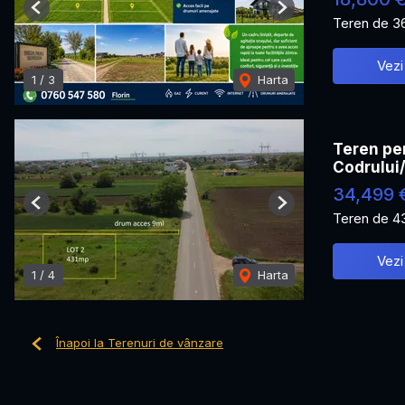
Previous
Next
Teren de 3
Vezi
1
/
3
Harta
Teren pen
Codrului
34,499 
Previous
Next
Teren de 4
Vezi
1
/
4
Harta
Înapoi la Terenuri de vânzare