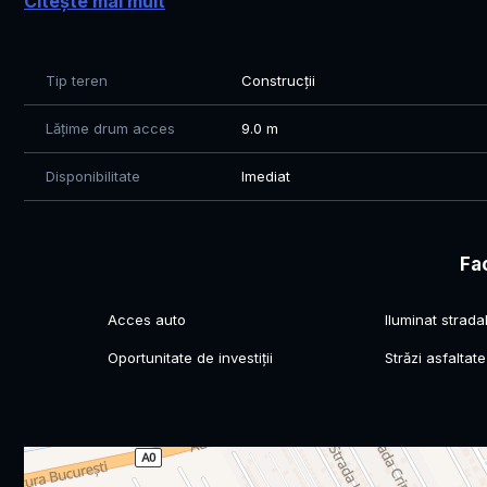
Citește mai mult
• PUZ APROBAT!
• COMISION 0%
Tip teren
Construcții
Pentru mai multe detalii sau vizionare: Gabriel Surdu -
Lățime drum acces
9.0 m
Disponibilitate
Imediat
Fac
Acces auto
Iluminat strada
Oportunitate de investiții
Străzi asfaltate