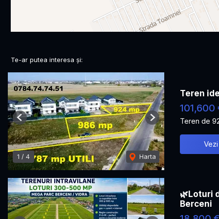
Te-ar putea interesa și:
Teren ide
101,600 
Teren de 9
Previous
Next
Vezi
1
/
4
Harta
🌿Loturi 
Berceni
18,800 