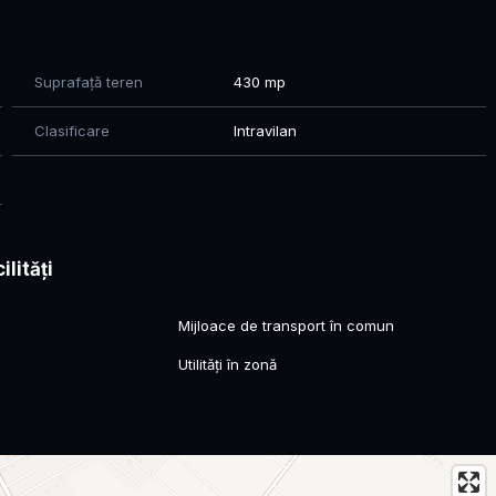
Suprafață teren
430 mp
 O784.O4O.221
Clasificare
Intravilan
ilități
l
Mijloace de transport în comun
Utilități în zonă