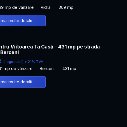
69 mp de vânzare
Vidra
369 mp
 mai multe detalii
tru Viitoarea Ta Casă – 431 mp pe strada
/Berceni
€
(negociabil) + 21% TVA
31 mp de vânzare
Berceni
431 mp
 mai multe detalii