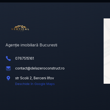
Agenție imobiliară Bucuresti
0767515161
contact@delazeroconstruct.ro
str Scolii 2, Berceni Ilfov
Deschide în Google Maps