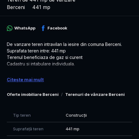
Berceni
441 mp
WhatsApp
Facebook
De vanzare teren intravilan la iesire din comuna Berceni.
Suprafata teren intre: 441 mp
Terenul beneficiaza de gaz si curent
Cadastru si intabulare individuala.
Va invit sa vizionam impreuna aceasta proprietate!
Citește mai mult
Mihaela Mazurchevici; O784.74.74.51
Oferte imobiliare Berceni
Terenuri de vânzare Berceni
Tip teren
Construcții
Suprafață teren
441 mp