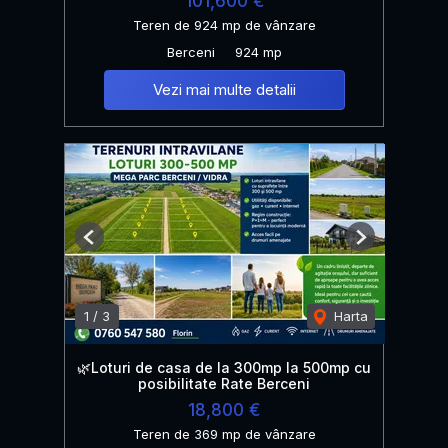
101,600 €
Teren de 924 mp de vânzare
Berceni
924 mp
Vezi mai multe detalii
Previous
Next
1
/
3
Harta
🌿Loturi de casa de la 300mp la 500mp cu
posibilitate Rate Berceni
18,800 €
Teren de 369 mp de vânzare