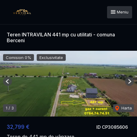
Meniu
Teren INTRAVILAN 441 mp cu utilitati - comuna
Berceni
Comision 0%
Exclusivitate
Previous
Nex
1
/
3
Harta
32,799 €
ID CP3085606
Teren de 441 mp de vânzare