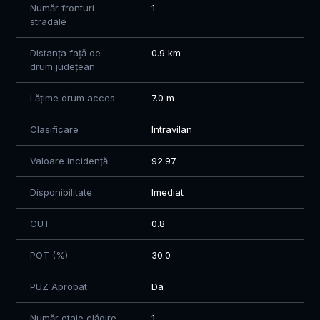
Număr fronturi
1
stradale
Distanța față de
0.9 km
drum județean
Lățime drum acces
7.0 m
Clasificare
Intravilan
Valoare incidență
92.97
Disponibilitate
Imediat
CUT
0.8
POT (%)
30.0
PUZ Aprobat
Da
Număr etaje clădire
1