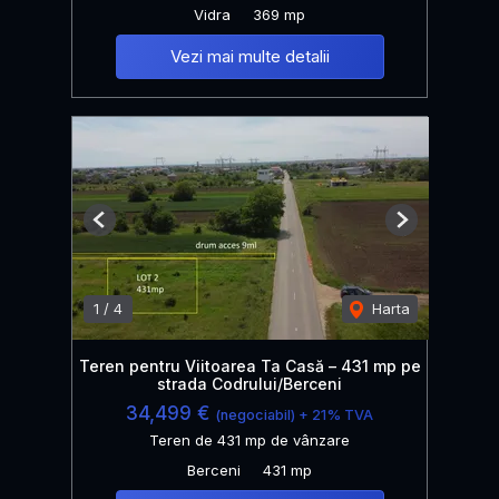
Vidra
369 mp
Vezi mai multe detalii
Previous
Next
1
/
4
Harta
Teren pentru Viitoarea Ta Casă – 431 mp pe
strada Codrului/Berceni
34,499 €
(negociabil) + 21% TVA
Teren de 431 mp de vânzare
Berceni
431 mp