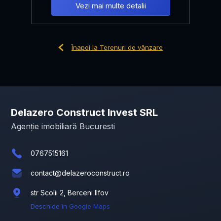
Vezi mai multe detalii
Înapoi la Terenuri de vânzare
Delazero Construct Invest SRL
Agenție imobiliară Bucuresti
0767515161
contact@delazeroconstruct.ro
str Scolii 2, Berceni Ilfov
Deschide în Google Maps