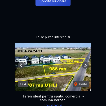
Solicită vizionare
Te-ar putea interesa și:
Previous
Next
1
/
4
Harta
Teren ideal pentru spatiu comercial -
comuna Berceni