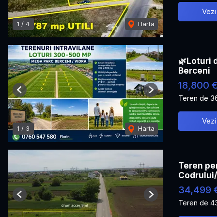
Vezi
1
/
4
Harta
🌿Loturi 
Berceni
18,800 
Previous
Next
Teren de 3
Vezi
1
/
3
Harta
Teren pen
Codrului
34,499 
Previous
Next
Teren de 4