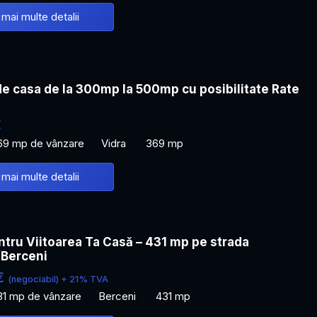
 mai multe detalii
de casa de la 300mp la 500mp cu posibilitate Rate
€
69 mp de vânzare
Vidra
369 mp
 mai multe detalii
tru Viitoarea Ta Casă – 431 mp pe strada
/Berceni
€
(negociabil) + 21% TVA
31 mp de vânzare
Berceni
431 mp