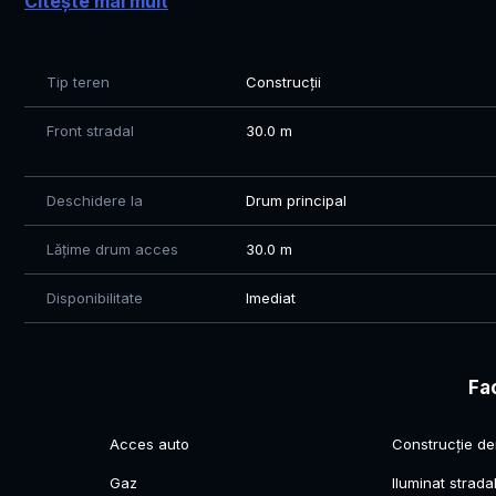
Citește mai mult
Tip teren
Construcții
Front stradal
30.0 m
Deschidere la
Drum principal
Lățime drum acces
30.0 m
Disponibilitate
Imediat
Fac
Acces auto
Construcție de
Gaz
Iluminat strada