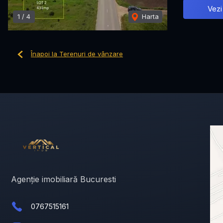
Vezi
1
/
4
Harta
Înapoi la Terenuri de vânzare
Agenție imobiliară Bucuresti
0767515161