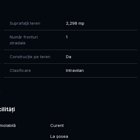
Suprafață teren
2,298 mp
Număr fronturi
1
stradale
Construcție pe teren
Da
Clasificare
Intravilan
ilități
molabilă
Curent
l
La șosea