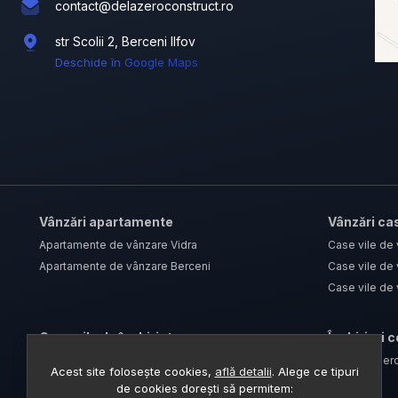
contact@delazeroconstruct.ro
str Scolii 2, Berceni Ilfov
Deschide în Google Maps
Vânzări apartamente
Vânzări cas
Apartamente de vânzare Vidra
Case vile de
Apartamente de vânzare Berceni
Case vile de 
Case vile de 
Case vile de închiriat
Închirieri 
Case vile de închiriat Berceni
Spații comerc
Acest site folosește cookies,
află detalii
.
Alege ce tipuri
Case vile de închiriat Vidra
de cookies dorești să permitem: