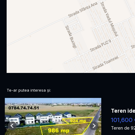
Te-ar putea interesa și:
Teren ide
101,600 
Teren de 9
Previous
Next