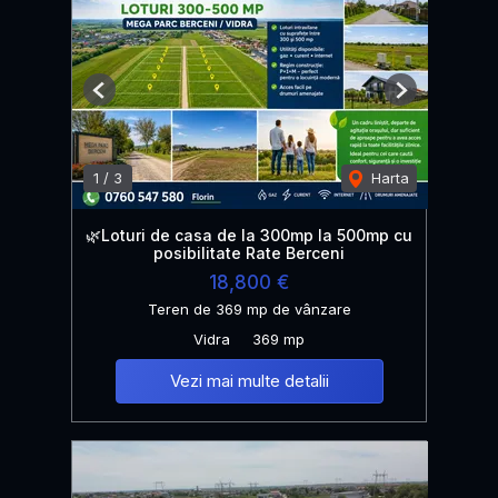
Previous
Next
1
/
3
Harta
🌿Loturi de casa de la 300mp la 500mp cu
posibilitate Rate Berceni
18,800 €
Teren de 369 mp de vânzare
Vidra
369 mp
Vezi mai multe detalii