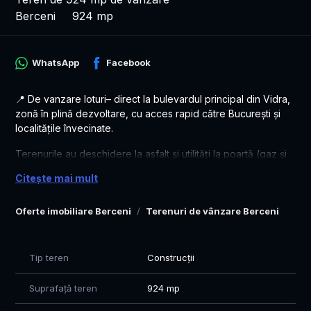
Berceni
924 mp
WhatsApp
Facebook
📍 De vanzare loturi– direct la bulevardul principal din Vidra,
zonă în plină dezvoltare, cu acces rapid către București și
localitățile învecinate.
Terenurile au deschidere la asfalt și utilități la poartă (gaz și
curent), fiind potrivite atât pentru locuință individuală, cât și
Citește mai mult
pentru activități comerciale (magazin, cabinet, birou, mică
afacere etc.).
Oferte imobiliare Berceni
Terenuri de vânzare Berceni
✅ Deschidere direct la bulevard principal (asfalt)
✅ Gaz și curent
✅ Acces facil către București și șoseaua de centură
Tip teren
Construcții
✅ Zonă în dezvoltare, cu vecini și construcții noi
✅ Se pot achiziționa și în rate fara dobanda– până la 12 luni,
Suprafață teren
924 mp
cu avans 30%