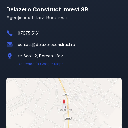
Delazero Construct Invest SRL
Agenție imobiliară Bucuresti
0767515161
contact@delazeroconstruct.ro
str Scolii 2, Berceni Ilfov
Deschide în Google Maps