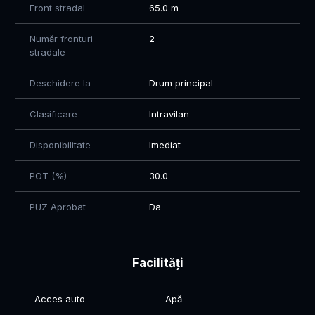
Front stradal
65.0 m
📐 Suprafețe disponibile: începând de la: 523–986 mp
💰 Preț avantajos, direct de la dezvoltator
Număr fronturi
2
📞 Pentru detalii si vizionari: 0784.74.74.51 - Mihaela
stradale
Deschidere la
Drum principal
Clasificare
Intravilan
Disponibilitate
Imediat
POT (%)
30.0
PUZ Aprobat
Da
Facilități
Acces auto
Apă