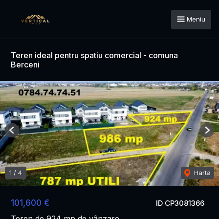
Meniu
Teren ideal pentru spatiu comercial - comuna
Berceni
Previous
Nex
1
/
4
Harta
101,600 €
ID CP3081366
Teren de 924 mp de vânzare