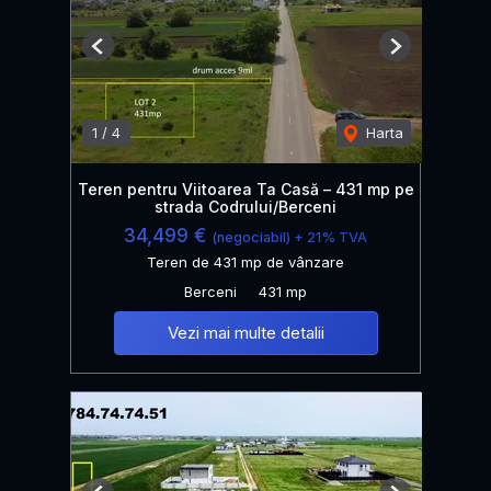
Previous
Next
1
/
4
Harta
Teren pentru Viitoarea Ta Casă – 431 mp pe
strada Codrului/Berceni
34,499 €
(negociabil) + 21% TVA
Teren de 431 mp de vânzare
Berceni
431 mp
Vezi mai multe detalii