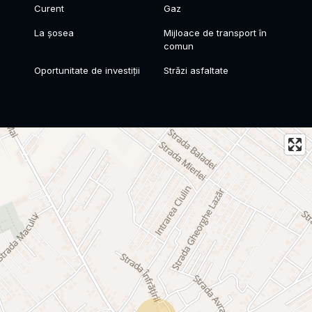
Curent
Gaz
La șosea
Mijloace de transport în
comun
Oportunitate de investiții
Străzi asfaltate