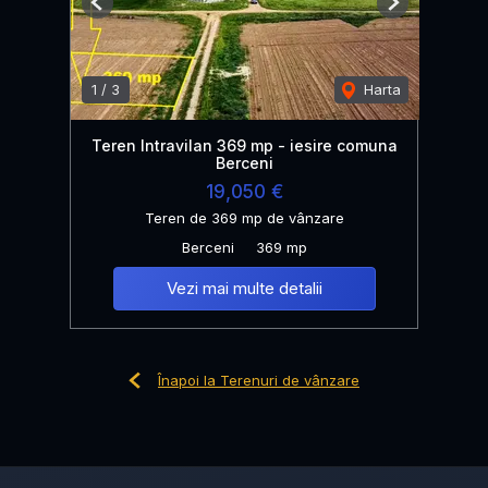
Previous
Next
1
/
3
Harta
Teren Intravilan 369 mp - iesire comuna
Berceni
19,050 €
Teren de 369 mp de vânzare
Berceni
369 mp
Vezi mai multe detalii
Înapoi la Terenuri de vânzare