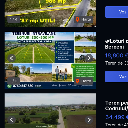
Vezi
1
/
4
Harta
🌿Loturi 
Berceni
18,800 
Previous
Next
Teren de 3
Vezi
1
/
3
Harta
Teren pen
Codrului
34,499 
Previous
Next
Teren de 4