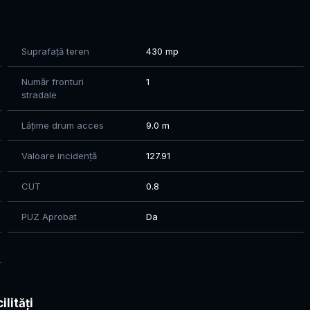
Suprafață teren
430 mp
e. Contact telefonic pentru detalii și vizionare.
Număr fronturi
1
stradale
Lățime drum acces
9.0 m
Valoare incidență
127.91
CUT
0.8
PUZ Aprobat
Da
ilități