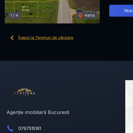
Vezi
1
/
4
Harta
Înapoi la Terenuri de vânzare
Agenție imobiliară Bucuresti
0767515161