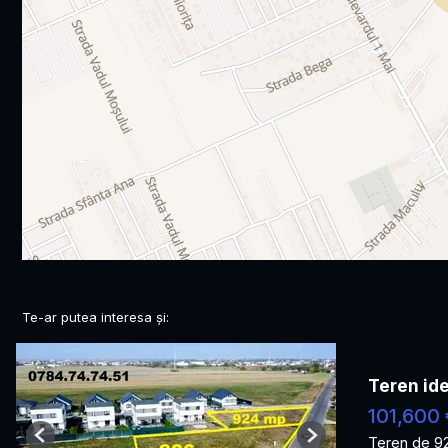
Te-ar putea interesa și:
Teren ide
101,600 
Teren de 9
Previous
Next