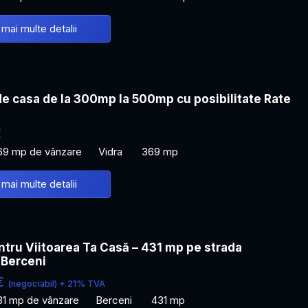
 mai multe detalii
de casa de la 300mp la 500mp cu posibilitate Rate
€
69 mp de vânzare
Vidra
369 mp
 mai multe detalii
tru Viitoarea Ta Casă – 431 mp pe strada
/Berceni
€
(negociabil) + 21% TVA
31 mp de vânzare
Berceni
431 mp