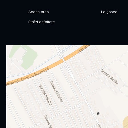
Acces auto
La șosea
Străzi asfaltate