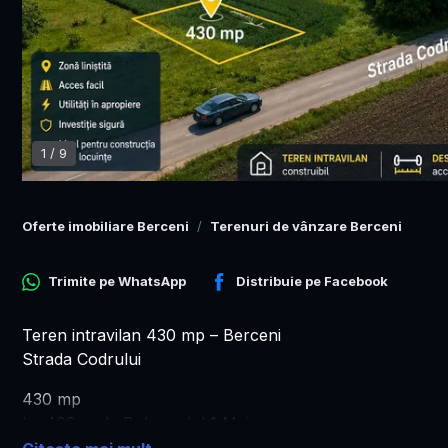
1
/
9
Oferte imobiliare Berceni
Terenuri de vânzare Berceni
Trimite pe
WhatsApp
Distribuie pe
Facebook
Teren intravilan 430 mp – Berceni
Strada Codrului
430 mp
La 400 m de Bulevardul 1 Mai
La 600 m de Lidl și Carrefour