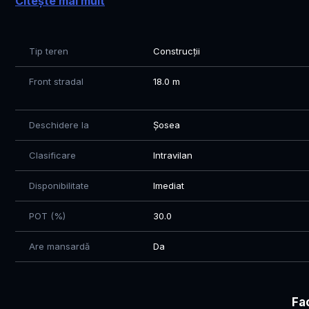
Citește mai mult
Acces direct la drum
Zonă liniștită, în plină dezvoltare
Tip teren
Construcții
Ideal pentru construcția unei locuințe sau pentru investiți
Front stradal
18.0 m
Contacteaza-ma pentru mai multe detalii!
Mircea 0771 602 610
Deschidere la
Șosea
Clasificare
Intravilan
Disponibilitate
Imediat
POT (%)
30.0
Are mansardă
Da
Fac