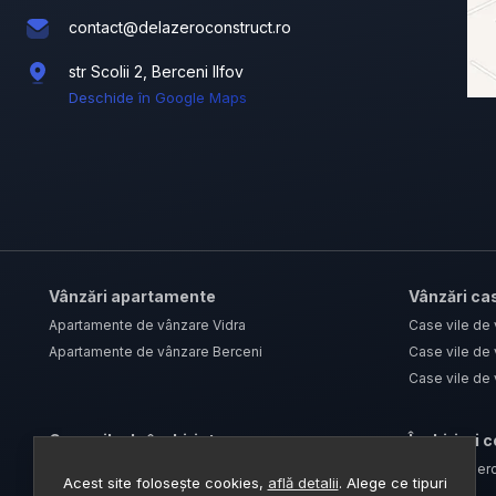
contact@delazeroconstruct.ro
str Scolii 2, Berceni Ilfov
Deschide în Google Maps
Vânzări apartamente
Vânzări cas
Apartamente de vânzare Vidra
Case vile de
Apartamente de vânzare Berceni
Case vile de 
Case vile de 
Case vile de închiriat
Închirieri 
Case vile de închiriat Berceni
Spații comerc
Acest site folosește cookies,
află detalii
.
Alege ce tipuri
Case vile de închiriat Vidra