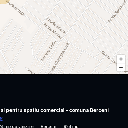
al pentru spatiu comercial - comuna Berceni
€
24 mp de vânzare
Berceni
924 mp