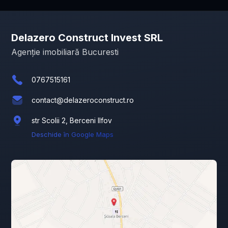
Delazero Construct Invest SRL
Agenție imobiliară Bucuresti
0767515161
contact@delazeroconstruct.ro
str Scolii 2, Berceni Ilfov
Deschide în Google Maps