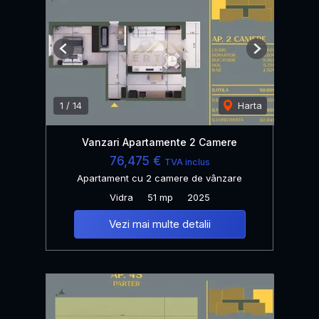
Previous
Next
1
/
14
Harta
Vanzari Apartamente 2 Camere
76,475 €
TVA inclus
Apartament cu 2 camere de vânzare
Vidra
51 mp
2025
Vezi mai multe detalii