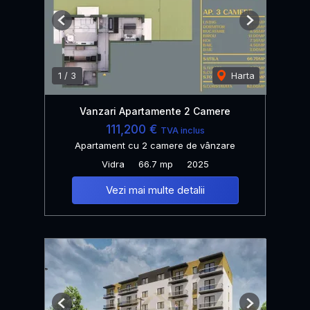
Previous
Next
1
/
3
Harta
Vanzari Apartamente 2 Camere
111,200 €
TVA inclus
Apartament cu 2 camere de vânzare
Vidra
66.7 mp
2025
Vezi mai multe detalii
Previous
Next