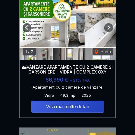
Previous
Next
1
/
7
Harta
🏡VÂNZARE APARTAMENTE CU 2 CAMERE ȘI
GARSONIERE – VIDRA | COMPLEX OXY
66,990 €
+ 21% TVA
Apartament cu 2 camere de vânzare
Vidra
49.3 mp
2025
Vezi mai multe detalii