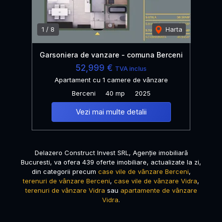
1
/
8
Harta
Garsoniera de vanzare - comuna Berceni
52,999 €
TVA inclus
Apartament cu 1 camere de vânzare
Berceni
40 mp
2025
Vezi mai multe detalii
Delazero Construct Invest SRL, Agenție imobiliară
Bucuresti, va ofera 439 oferte imobiliare, actualizate la zi,
din categorii precum
case vile de vânzare Berceni
,
terenuri de vânzare Berceni
,
case vile de vânzare Vidra
,
terenuri de vânzare Vidra
sau
apartamente de vânzare
Vidra
.