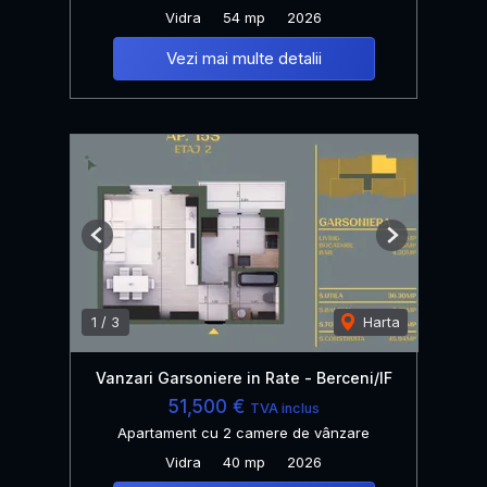
Vidra
54 mp
2026
Vezi mai multe detalii
Previous
Next
1
/
3
Harta
Vanzari Garsoniere in Rate - Berceni/IF
51,500 €
TVA inclus
Apartament cu 2 camere de vânzare
Vidra
40 mp
2026