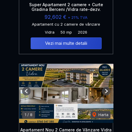
Super Apartament 2 camere + Curte
Gradina Berceni /Vidra rate-dezv.
92,602 €
+ 21% TVA
Apartament cu 2 camere de vânzare
Vidra
50 mp
2026
Vezi mai multe detalii
Previous
Next
1
/
8
Harta
Apartament Nou 2 Camere de Vânzare Vidra