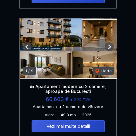
Previous
Next
1
/
9
Harta
🏡 Apartament modern cu 2 camere,
aproape de București
66,600 €
+ 21% TVA
Apartament cu 2 camere de vânzare
Vidra
49.3 mp
2026
Vezi mai multe detalii