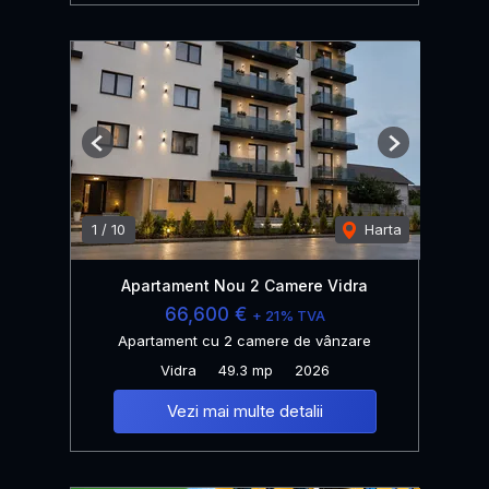
Previous
Next
1
/
10
Harta
Apartament Nou 2 Camere Vidra
66,600 €
+ 21% TVA
Apartament cu 2 camere de vânzare
Vidra
49.3 mp
2026
Vezi mai multe detalii