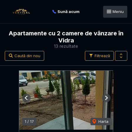
Sună acum
Meniu
Apartamente cu 2 camere de vânzare în
Vidra
13 rezultate
Caută din nou
Filtrează
Previous
Next
1
/
17
Harta