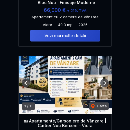
| Bloc Nou | Finisaje Moderne
66,000 €
+ 21% TVA
Apartament cu 2 camere de vânzare
Vidra
49.3 mp
2026
Vezi mai multe detalii
Previous
Next
1
/
11
Harta
🏡 Apartamente/Garsoniere de Vânzare |
Cartier Nou Berceni – Vidra