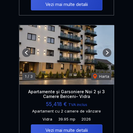
Vezi mai multe detalii
Previous
Next
1
/
3
Harta
Apartamente și Garsoniere Noi 2 și 3
Camere Berceni– Vidra
55,418 €
TVA inclus
Apartament cu 2 camere de vânzare
Vidra
39.95 mp
2026
Vezi mai multe detalii