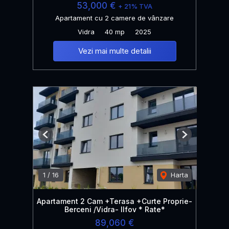
53,000 €
+ 21% TVA
Apartament cu 2 camere de vânzare
Vidra
40 mp
2025
Vezi mai multe detalii
Previous
Next
1
/
16
Harta
Apartament 2 Cam +Terasa +Curte Proprie-
Berceni /Vidra- Ilfov * Rate*
89,060 €