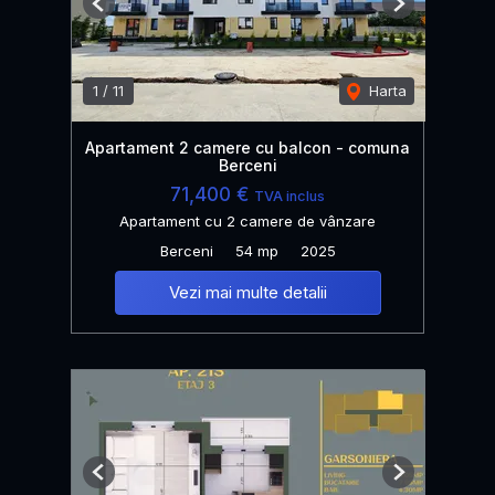
Previous
Next
1
/
11
Harta
Apartament 2 camere cu balcon - comuna
Berceni
71,400 €
TVA inclus
Apartament cu 2 camere de vânzare
Berceni
54 mp
2025
Vezi mai multe detalii
Previous
Next