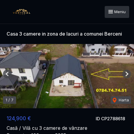
Meniu
Casa 3 camere in zona de lacuri a comunei Berceni
Previous
Nex
1
/
7
Harta
124,900 €
ID CP2788618
Casă / Vilă cu 3 camere de vânzare