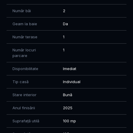
Nu rata ocazia de a descoperi farmecul unei case cochete si
Număr băi
2
plina de personalitate!
Geam la baie
Da
Pentru detalii si vizionari: 0784.74.74.51 - Mihaela
Mazurchevici
Număr terase
1
Număr locuri
1
parcare
Disponibilitate
Imediat
Tip casă
Individual
Stare interior
Bună
Anul finisării
2025
Suprafață utilă
100 mp