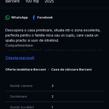
Berceni
100 mp
2025
WhatsApp
Facebook
Descopera o casa primitoare, situata intr-o zona excelenta,
perfecta pentru o familie mica sau un cuplu, care cauta un
spatiu practic si usor de intretinut.
Compartimentare:
- living primitor (25mp), perfect pentru momentele petrecute
in familie
Citește mai mult
- 2 dormitoare luminoase, ideale pentru odihna si confort
- 2 bai moderne, cu finisaje de calitate si design simplu, dar
Oferte imobiliare Berceni
Case de vânzare Berceni
elegant
- 1 bucatarie open space ( care se poate inchide la cerere)
- pod depozitare
Număr camere
3
Curtea se amenajeaza cu gazon, iar aleile sunt pavate.
Suprafata utila: 100 mp
Dormitoare
2
Suprafata construita: 125 mp
Teren: 375 mp
Număr bucătării
1