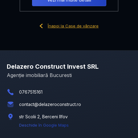
Înapoi la Case de vânzare
Delazero Construct Invest SRL
Agenție imobiliară Bucuresti
0767515161
contact@delazeroconstruct.ro
str Scolii 2, Berceni Ilfov
Deschide în Google Maps