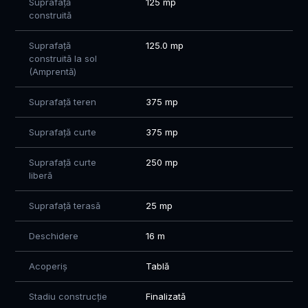
Suprafață
125 mp
construită
Suprafață
125.0 mp
construită la sol
(Amprentă)
Suprafață teren
375 mp
Suprafață curte
375 mp
Suprafață curte
250 mp
liberă
Suprafață terasă
25 mp
Deschidere
16 m
Acoperiș
Tablă
Stadiu construcție
Finalizată