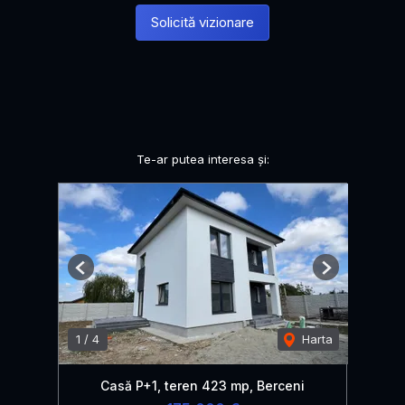
Solicită vizionare
Te-ar putea interesa și:
Previous
Next
1
/
4
Harta
Casă P+1, teren 423 mp, Berceni