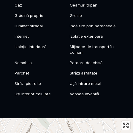
Gaz
Geamuri tripan
Grădină proprie
Gresie
Iluminat stradal
Încălzire prin pardoseală
Internet
Izolație exterioară
Izolație interioară
Mijloace de transport în
comun
Nemobilat
Parcare deschisă
Parchet
Străzi asfaltate
Străzi pietruite
Ușă intrare metal
Uși interior celulare
Vopsea lavabilă