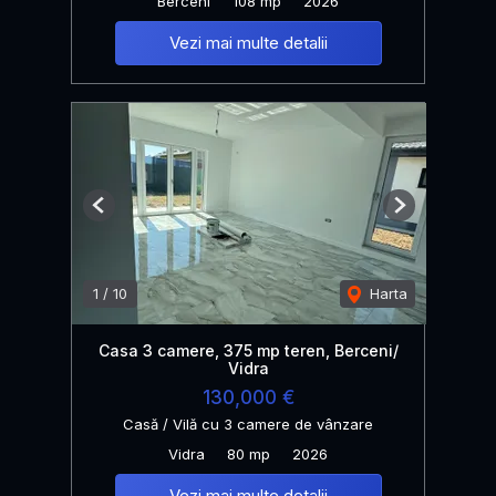
Berceni
108 mp
2026
Vezi mai multe detalii
Previous
Next
1
/
10
Harta
Casa 3 camere, 375 mp teren, Berceni/
Vidra
130,000 €
Casă / Vilă cu 3 camere de vânzare
Vidra
80 mp
2026
Vezi mai multe detalii