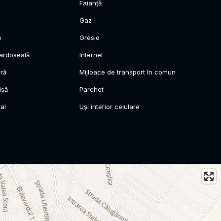
Faianță
Gaz
e
Gresie
pardoseală
Internet
ară
Mijloace de transport în comun
isă
Parchet
al
Uși interior celulare