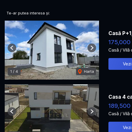
Te-ar putea interesa și:
Casă P+1
175,000
Casă / Vilă
Previous
Next
Vezi
1
/
4
Harta
Casa 4 ca
189,500
Casă / Vilă
Previous
Next
Vezi