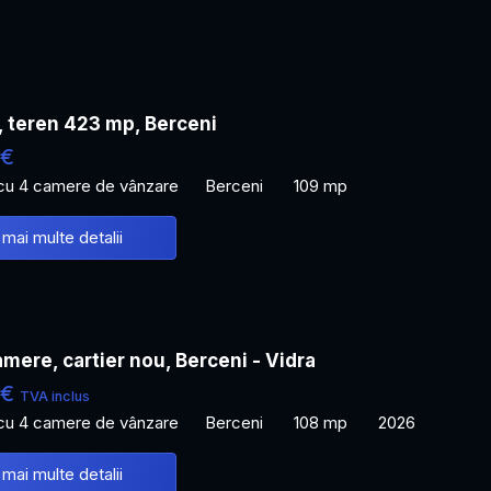
, teren 423 mp, Berceni
 €
 cu 4 camere de vânzare
Berceni
109 mp
 mai multe detalii
mere, cartier nou, Berceni - Vidra
 €
TVA inclus
 cu 4 camere de vânzare
Berceni
108 mp
2026
 mai multe detalii