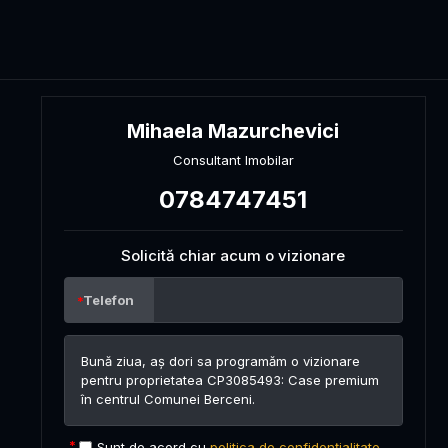
Mihaela Mazurchevici
Consultant Imobilar
0784747451
Solicită chiar acum o vizionare
Telefon
Sunt de acord cu
politica de confidențialitate