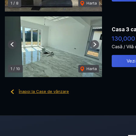
1
/
8
Harta
Casa 3 ca
130,000
Casă / Vilă
Previous
Next
Vezi
1
/
10
Harta
Înapoi la Case de vânzare