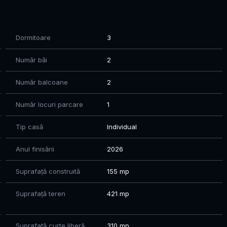
Dormitoare
3
Număr băi
2
Număr balcoane
2
lație
Număr locuri parcare
1
lectă și bine organizată, aceasta este alegerea ideală
Tip casă
Individual
Anul finisării
2026
.51 - Mihaela
Suprafață construită
155 mp
Suprafață teren
421 mp
Suprafață curte liberă
310 mp