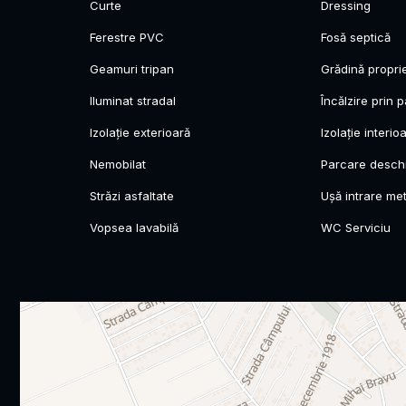
Curte
Dressing
Ferestre PVC
Fosă septică
Geamuri tripan
Grădină propri
Iluminat stradal
Încălzire prin 
Izolație exterioară
Izolație interio
Nemobilat
Parcare desch
Străzi asfaltate
Ușă intrare met
Vopsea lavabilă
WC Serviciu