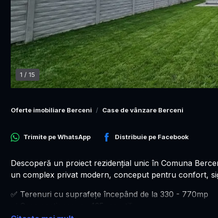
1
/
15
Oferte imobiliare Berceni
Case de vânzare Berceni
Trimite pe
WhatsApp
Distribuie pe
Facebook
Descoperă un proiect rezidențial unic în Comuna Berceni,
un complex privat modern, conceput pentru confort, sigur
✅ Terenuri cu suprafețe începând de la 330 - 770mp
✅ Case spațioase, cu 125 mp utili
✅ Străzi private, asfaltate și iluminate