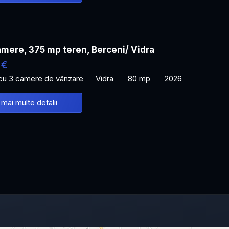
mere, 375 mp teren, Berceni/ Vidra
 €
 cu 3 camere de vânzare
Vidra
80 mp
2026
 mai multe detalii