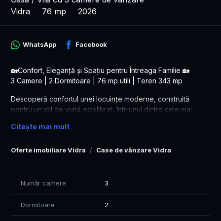
Vidra
76 mp
2026
WhatsApp
Facebook
🏡Confort, Eleganță și Spațiu pentru Întreaga Familie 🏡
3 Camere | 2 Dormitoare | 76 mp utili | Teren 343 mp
Descoperă confortul unei locuințe moderne, construită
pentru un stil de viață echilibrat, într-unul dintre cele mai
apreciate ansambluri rezidențiale din Comuna Berceni –
Citește mai mult
Mega Parc Berceni.
✨ Această casă pe parter îmbină designul contemporan cu
Oferte imobiliare Vidra
Case de vânzare Vidra
eficiența energetică și funcționalitatea, oferind spații
luminoase, compartimentare inteligentă și o curte generoasă
de 343 mp, ideală pentru relaxare, grătar sau amenajarea
Număr camere
3
propriei grădini.
Dormitoare
2
✅ Suprafață utilă: 76 mp
✅ Teren: 343 mp