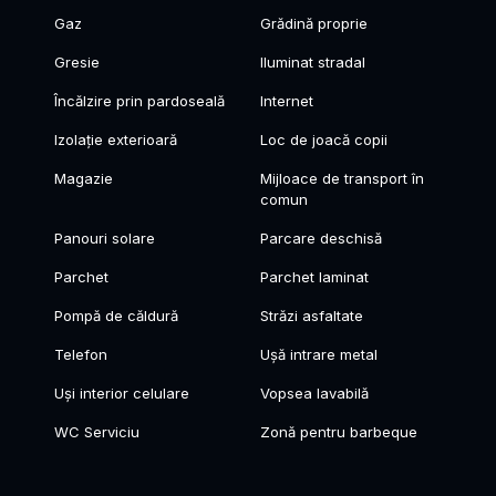
Gaz
Grădină proprie
Gresie
Iluminat stradal
Încălzire prin pardoseală
Internet
Izolație exterioară
Loc de joacă copii
Magazie
Mijloace de transport în
comun
Panouri solare
Parcare deschisă
Parchet
Parchet laminat
Pompă de căldură
Străzi asfaltate
Telefon
Ușă intrare metal
Uși interior celulare
Vopsea lavabilă
WC Serviciu
Zonă pentru barbeque