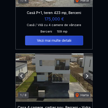
1
/
4
Harta
Casă P+1, teren 423 mp, Berceni
175,000 €
Casă / Vilă cu 4 camere de vânzare
Berceni
109 mp
Vezi mai multe detalii
Previous
Next
1
/
8
Harta
Casa 4 camere, cartier nou, Berceni - Vidra