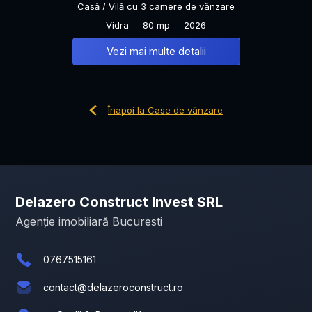
Casă / Vilă cu 3 camere de vânzare
Vidra
80 mp
2026
Vezi mai multe detalii
Înapoi la Case de vânzare
Delazero Construct Invest SRL
Agenție imobiliară Bucuresti
0767515161
contact@delazeroconstruct.ro