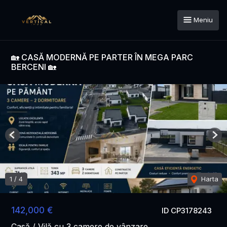
Meniu
🏡 CASĂ MODERNĂ PE PARTER ÎN MEGA PARC
BERCENI 🏡
Previous
Nex
1
/
4
Harta
142,000 €
ID CP3178243
Casă / Vilă cu 3 camere de vânzare