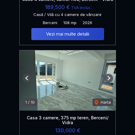
189,500 €
TVA inclus
Casă / Vilă cu 4 camere de vânzare
Berceni
108 mp
2026
Vezi mai multe detalii
Previous
Next
1
/
10
Harta
Casa 3 camere, 375 mp teren, Berceni/
Vidra
130,000 €