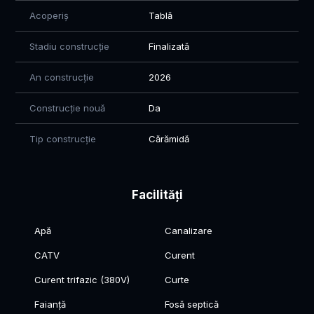
Florin – Vertical Imob
Acoperiș
Tablă
☎️ 0760 547 580
Stadiu construcție
Finalizată
„Acasă nu este doar locul în care locuiești, ci locul în care îți
construiești viitorul.” ✨🏡
An construcție
2026
Construcție nouă
Da
Tip construcție
Cărămidă
Facilități
Apă
Canalizare
CATV
Curent
Curent trifazic (380V)
Curte
Faianță
Fosă septică