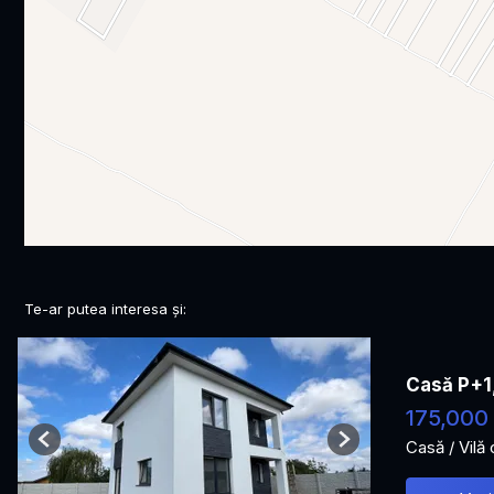
Te-ar putea interesa și:
Casă P+1
175,000
Casă / Vilă
Previous
Next