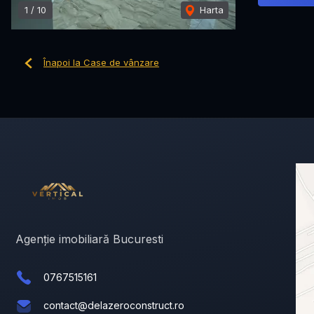
1
/
10
Harta
Înapoi la Case de vânzare
Agenție imobiliară Bucuresti
0767515161
contact@delazeroconstruct.ro