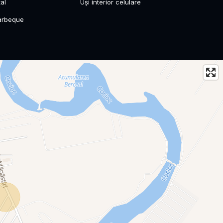
al
Uși interior celulare
arbeque