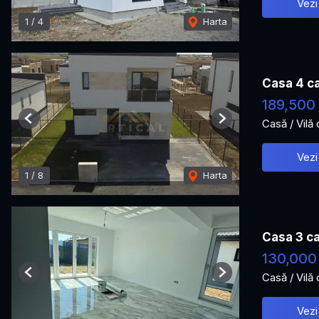
Vezi
1
/
4
Harta
Casa 4 ca
189,500
Casă / Vilă
Previous
Next
Vezi
1
/
8
Harta
Casa 3 ca
130,000
Casă / Vilă
Previous
Next
Vezi