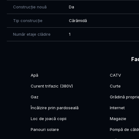
Construcție nouă
Da
Tip construcție
Cărămidă
Număr etaje clădire
1
Fac
Apă
CATV
Curent trifazic (380V)
Curte
Gaz
Grădină propri
Încălzire prin pardoseală
Internet
Loc de joacă copii
Magazie
Panouri solare
Pompă de căld