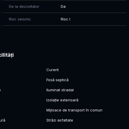
De la dezvoltator
Da
Risc seismic
Risc I
ilități
Curent
Fosă septică
e
Iluminat stradal
Izolație exterioară
Mijloace de transport în comun
ură
Străzi asfaltate