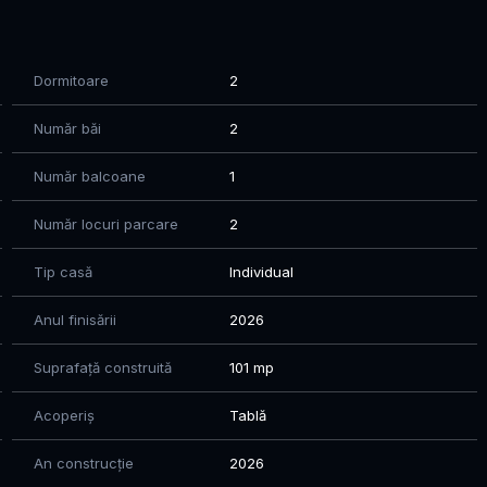
Dormitoare
2
e
onalitate
Număr băi
2
 modernă
Număr balcoane
1
itate
Număr locuri parcare
2
i mult decât metri pătrați — își doresc un stil de viață.
Tip casă
Individual
anuri diferite.
de rate (până la 60 luni).
Anul finisării
2026
 și „acasă”.
Suprafață construită
101 mp
Acoperiș
Tablă
it pentru viitor.
An construcție
2026