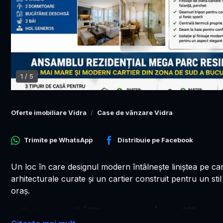
1
/
5
Oferte imobiliare Vidra
Case de vânzare Vidra
Trimite pe
WhatsApp
Distribuie pe
Facebook
Un loc în care designul modern întâlnește liniștea pe care
arhitecturale curate și un cartier construit pentru un stil
oraș.
🏡 Casă individuală | 101 mp construiți | teren 353 mp
📍 Ansamblu rezidențial premium – sudul Bucureștiului