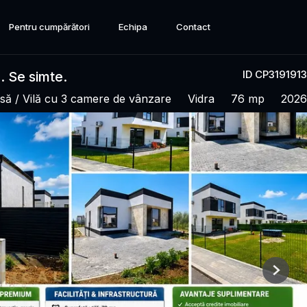
Pentru cumpărători
Echipa
Contact
ID CP3191913
 Se simte.
să / Vilă cu 3 camere de vânzare
Vidra
76 mp
2026
Next