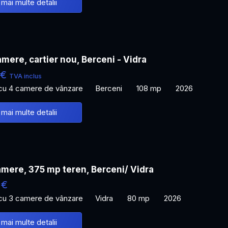
 mai multe detalii
mere, cartier nou, Berceni - Vidra
 €
TVA inclus
 cu 4 camere de vânzare
Berceni
108 mp
2026
 mai multe detalii
mere, 375 mp teren, Berceni/ Vidra
 €
 cu 3 camere de vânzare
Vidra
80 mp
2026
 mai multe detalii