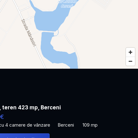
, teren 423 mp, Berceni
 €
 cu 4 camere de vânzare
Berceni
109 mp