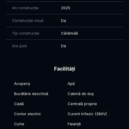
An construcție
2025
Construcție nouă
Da
Tip construcție
Cărămidă
Are pod
Da
Facilități
Acoperiș
Apă
Bucătărie deschisă
Cabină de duș
Cadă
Centrală proprie
Contor electric
Curent trifazic (380V)
Curte
Faianță