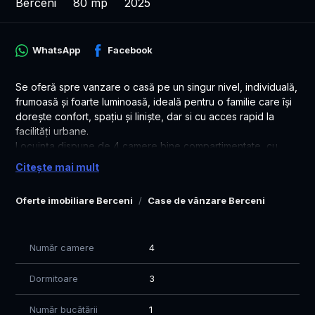
Berceni
80 mp
2025
WhatsApp
Facebook
Se oferă spre vanzare o casă pe un singur nivel, individuală,
frumoasă și foarte luminoasă, ideală pentru o familie care își
dorește confort, spațiu și liniște, dar si cu acces rapid la
facilități urbane.
Locuința dispune de 4 camere bine compartimentate, cu
suprafețe generoase și geamuri care oferă multă lumină
Citește mai mult
naturală pe tot parcursul zilei. Dormitorul matrimonial are baie
proprie, oferind intimitate și confort.
Oferte imobiliare Berceni
Case de vânzare Berceni
Casa are în total 2 băi și 3 dormitoare, gata pentru mutare
imediată.
Terenul are o suprafață de 315 mp și este nivelat cu pamant
Număr camere
4
+ alei din beton.
Un alt avantaj important este amplasarea: casa este situată
Dormitoare
3
intr-o zona cu acces rapid la transport public (STV),
magazine, școală și grădiniță.
O locuință ideală pentru cei care caută o casă cocheta,
Număr bucătării
1