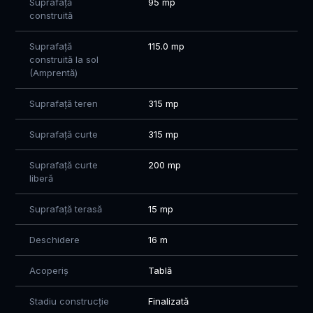
Suprafață
95 mp
construită
Suprafață
115.0 mp
construită la sol
(Amprentă)
Suprafață teren
315 mp
Suprafață curte
315 mp
Suprafață curte
200 mp
liberă
Suprafață terasă
15 mp
Deschidere
16 m
Acoperiș
Tablă
Stadiu construcție
Finalizată