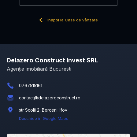
Înapoi la Case de vânzare
Delazero Construct Invest SRL
Agenție imobiliară Bucuresti
0767515161
contact@delazeroconstruct.ro
str Scolii 2, Berceni Ilfov
Deschide în Google Maps