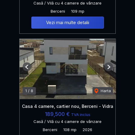
Casă / Vilă cu 4 camere de vânzare
Berceni
109 mp
Vezi mai multe detalii
Previous
Next
1
/
8
Harta
Casa 4 camere, cartier nou, Berceni - Vidra
189,500 €
TVA inclus
Casă / Vilă cu 4 camere de vânzare
Berceni
108 mp
2026