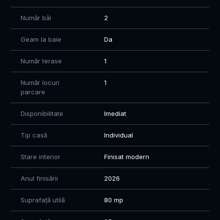
spațioasă și bine poziționată.
Număr băi
2
📞 Pentru mai multe detalii și programarea unei vizionări, nu
ezitați să mă contactați
Geam la baie
Da
Mihaela - 0784.74.74.51
Număr terase
1
Număr locuri
1
parcare
Disponibilitate
Imediat
Tip casă
Individual
Stare interior
Finisat modern
Anul finisării
2026
Suprafață utilă
80 mp