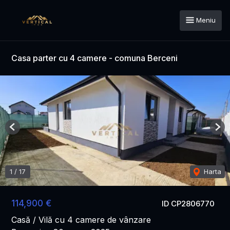
Meniu
Casa parter cu 4 camere - comuna Berceni
Previous
Nex
1
/
17
Harta
114,900 €
ID CP2806770
Casă / Vilă cu 4 camere de vânzare