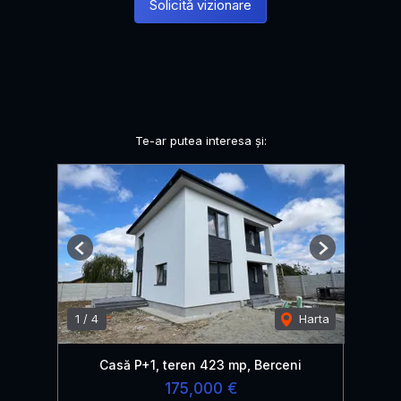
Solicită vizionare
Te-ar putea interesa și:
Previous
Next
1
/
4
Harta
Casă P+1, teren 423 mp, Berceni
175,000 €