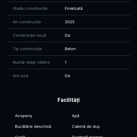
Stadiu construcție
Finalizată
An construcție
2025
Construcție nouă
Da
Tip construcție
Beton
Număr etaje clădire
1
Are pod
Da
Facilități
Acoperiș
Apă
Bucătărie deschisă
Cabină de duș
Cadă
Centrală proprie