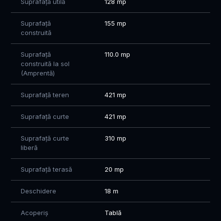
Suprafață utilă
128 mp
Suprafață
155 mp
construită
Suprafață
110.0 mp
construită la sol
(Amprentă)
Suprafață teren
421 mp
Suprafață curte
421 mp
Suprafață curte
310 mp
liberă
Suprafață terasă
20 mp
Deschidere
18 m
Acoperiș
Tablă