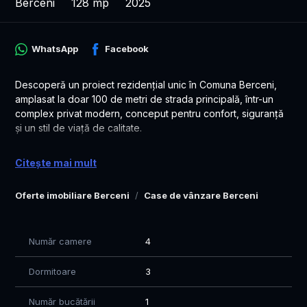
Berceni
128 mp
2025
WhatsApp
Facebook
Descoperă un proiect rezidențial unic în Comuna Berceni,
amplasat la doar 100 de metri de strada principală, într-un
complex privat modern, conceput pentru confort, siguranță
și un stil de viață de calitate.
✅ Terenuri cu suprafețe începând de la 330 - 770mp
Citește mai mult
✅ Case spațioase, cu 125 mp utili
✅ Străzi private, asfaltate și iluminate
Oferte imobiliare Berceni
Case de vânzare Berceni
✅ Construcții realizate exclusiv cu materiale premium
✅ Design modern și finisaje de înaltă calitate
✅ Complex rezidențial exclusivist, unic în zonă
Număr camere
4
Locația oferă acces rapid la toate facilitățile importante:
Dormitoare
3
Doar 1 minut până la școală
3 minut până la primărie
Număr bucătării
1
Acces facil către București și principalele artere de circulație