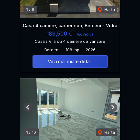
1
/
8
Harta
Casa 4 camere, cartier nou, Berceni - Vidra
189,500 €
TVA inclus
Casă / Vilă cu 4 camere de vânzare
Berceni
108 mp
2026
Vezi mai multe detalii
Previous
Next
1
/
10
Harta