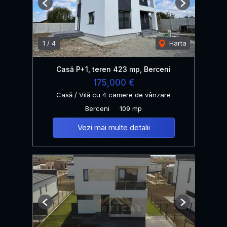
Previous
Next
1
/
4
Harta
Casă P+1, teren 423 mp, Berceni
175,000 €
Casă / Vilă cu 4 camere de vânzare
Berceni
109 mp
Vezi mai multe detalii
Previous
Next