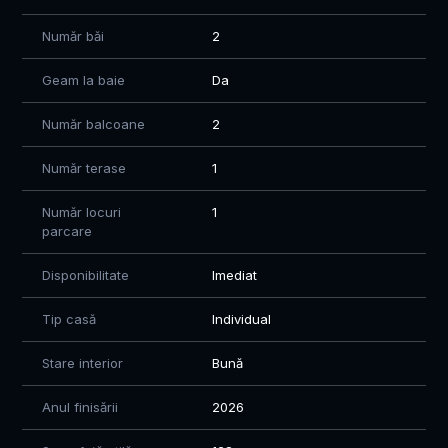
Dacă îți dorești o locuință modernă, într-o comunitate selectă
Număr băi
2
și bine organizată, aceasta este alegerea ideală pentru tine
și familia ta.
Geam la baie
Da
Pentru detalii și programarea unei vizionări, 0784.74.74.51 -
Număr balcoane
2
Mihaela
Număr terase
1
Număr locuri
1
parcare
Disponibilitate
Imediat
Tip casă
Individual
Stare interior
Bună
Anul finisării
2026