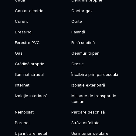
Contor electric
Contor gaz
Curent
Curte
Dressing
Faianță
Ferestre PVC
Fosă septică
Gaz
Geamuri tripan
Grădină proprie
Gresie
Iluminat stradal
Încălzire prin pardoseală
Internet
Izolație exterioară
Izolație interioară
Mijloace de transport în
comun
Nemobilat
Parcare deschisă
Parchet
Străzi asfaltate
Ușă intrare metal
Uși interior celulare