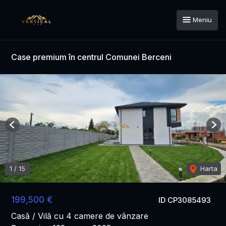
Meniu
Case premium în centrul Comunei Berceni
Previous
Nex
1
/
15
Harta
199,500 €
ID CP3085493
Casă / Vilă cu 4 camere de vânzare