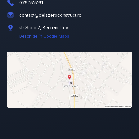
0767515161
contact@delazeroconstruct.ro
str Scolii 2, Berceni Ilfov
Deschide în Google Maps