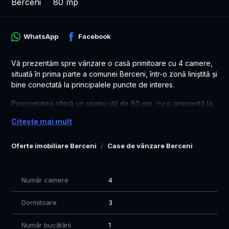
Berceni
80 mp
WhatsApp
Facebook
Vă prezentăm spre vânzare o casă primitoare cu 4 camere,
situată în prima parte a comunei Berceni, într-o zonă liniștită și
bine conectată la principalele puncte de interes.
Proprietatea oferă un spațiu util de 80 mp, cu o amprentă la
sol de 95 mp, amplasată pe un teren de 350 mp, ideal pentru
Citește mai mult
grădină, loc de joacă sau o zonă de relaxare în aer liber.
Casa este construită cu atenție la detalii și vine dotată cu
Oferte imobiliare Berceni
Case de vânzare Berceni
toate elementele necesare pentru un confort ridicat: centrală
termică proprie, geamuri Tripan pentru izolare superioară și
sistem de încălzire în pardoseală, care asigură eficiență și o
Număr camere
4
distribuție uniformă a căldurii.
Dormitoare
3
Compartimentarea este practică și luminoasă, oferind spațiu
suficient pentru o familie care își dorește un cămin modern, în
Număr bucătării
1
apropierea orașului, dar într-un mediu liniștit.