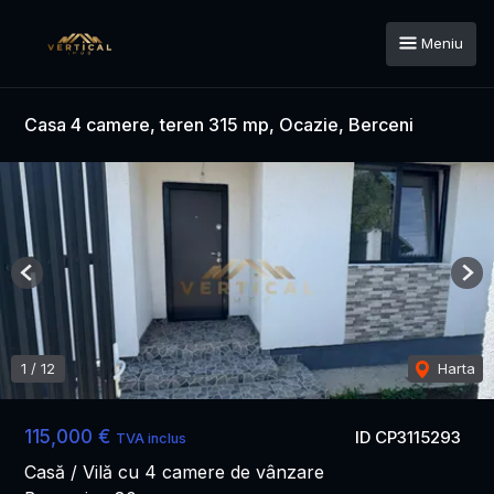
Meniu
Casa 4 camere, teren 315 mp, Ocazie, Berceni
Previous
Nex
1
/
12
Harta
115,000 €
ID CP3115293
TVA inclus
Casă / Vilă cu 4 camere de vânzare