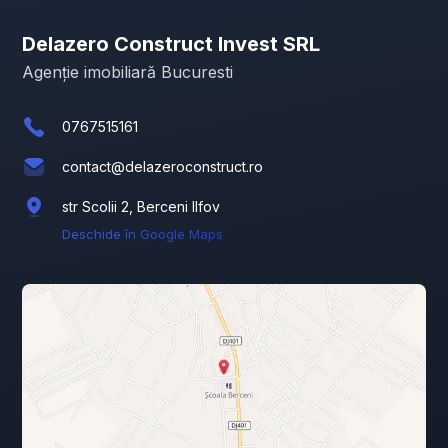
Delazero Construct Invest SRL
Agenție imobiliară Bucuresti
0767515161
contact@delazeroconstruct.ro
str Scolii 2, Berceni Ilfov
Deschide în Google Maps