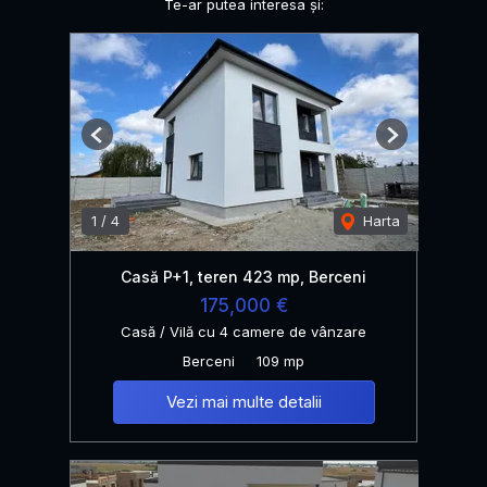
Te-ar putea interesa și:
Previous
Next
1
/
4
Harta
Casă P+1, teren 423 mp, Berceni
175,000 €
Casă / Vilă cu 4 camere de vânzare
Berceni
109 mp
Vezi mai multe detalii