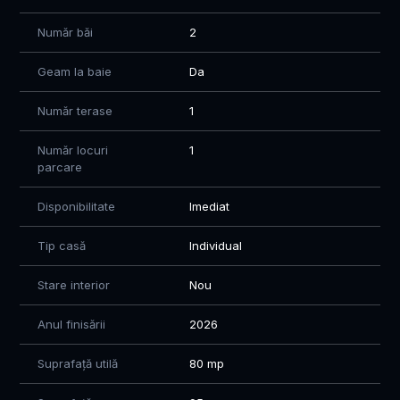
Pentru mai multe informații sau pentru programarea unei
Număr băi
2
vizionări, vă stăm la dispoziție.
Geam la baie
Da
Mircea - 0771 602 610
Număr terase
1
Număr locuri
1
parcare
Disponibilitate
Imediat
Tip casă
Individual
Stare interior
Nou
Anul finisării
2026
Suprafață utilă
80 mp