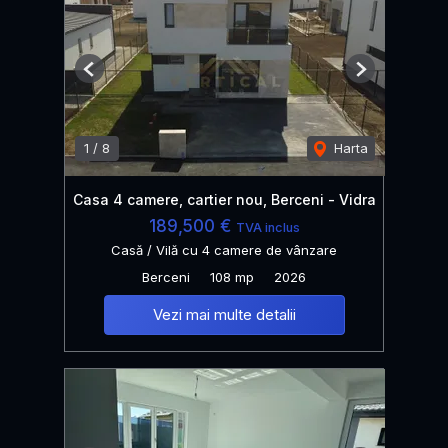
Previous
Next
1
/
8
Harta
Casa 4 camere, cartier nou, Berceni - Vidra
189,500 €
TVA inclus
Casă / Vilă cu 4 camere de vânzare
Berceni
108 mp
2026
Vezi mai multe detalii