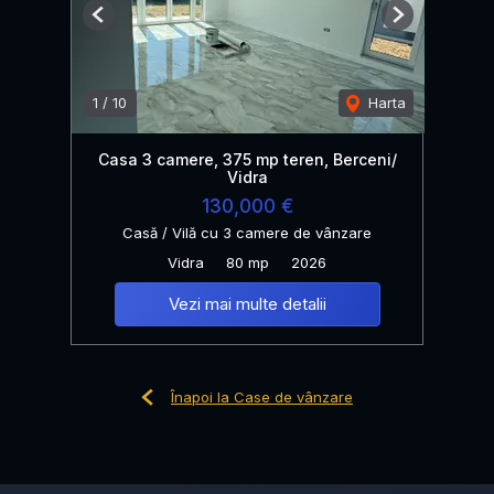
Previous
Next
1
/
10
Harta
Casa 3 camere, 375 mp teren, Berceni/
Vidra
130,000 €
Casă / Vilă cu 3 camere de vânzare
Vidra
80 mp
2026
Vezi mai multe detalii
Înapoi la Case de vânzare