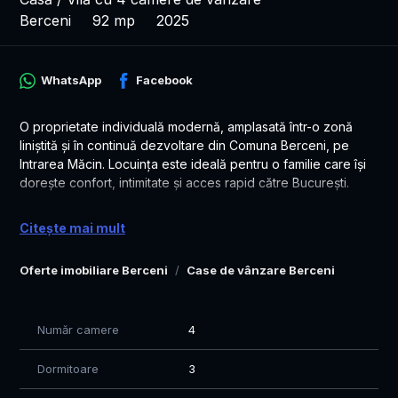
Berceni
92 mp
2025
WhatsApp
Facebook
O proprietate individuală modernă, amplasată într-o zonă
liniștită și în continuă dezvoltare din Comuna Berceni, pe
Intrarea Măcin. Locuința este ideală pentru o familie care își
dorește confort, intimitate și acces rapid către București.
✔ Suprafață utilă: 92 mp
Citește mai mult
✔ Suprafață teren: 375 mp
✔ Casă individuală
Oferte imobiliare Berceni
Case de vânzare Berceni
✔ Compartimentare eficientă și luminoasă
✔ Curte proprie generoasă, perfectă pentru amenajarea
unei terase, foișor sau spațiu de joacă
✔ Toate utilitățile disponibile în zonă
Număr camere
4
Locuința beneficiază de o poziționare excelentă, cu acces
Dormitoare
3
facil către școli, grădinițe, magazine, mijloace de transport și
principalele căi de acces către București.