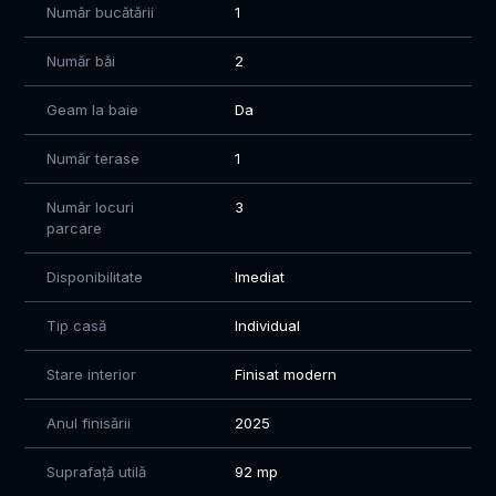
Număr bucătării
1
Această proprietate reprezintă o oportunitate excelentă atât
Număr băi
2
pentru locuire permanentă, cât și pentru investiție, într-una
dintre cele mai căutate zone rezidențiale din sudul Capitalei.
Geam la baie
Da
💰 Preț: 150.000 Euro
Florin: 0760 547 580
Număr terase
1
Pentru informații suplimentare și programarea unei vizionări,
vă stăm la dispoziție.
Număr locuri
3
parcare
Disponibilitate
Imediat
Tip casă
Individual
Stare interior
Finisat modern
Anul finisării
2025
Suprafață utilă
92 mp