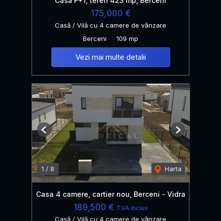
Casă P+1, teren 423 mp, Berceni
175,000 €
Casă / Vilă cu 4 camere de vânzare
Berceni
109 mp
Vezi mai multe detalii
Previous
Next
1
/
8
Harta
Casa 4 camere, cartier nou, Berceni - Vidra
189,500 €
TVA inclus
Casă / Vilă cu 4 camere de vânzare