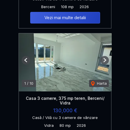
Berceni
108 mp
2026
Vezi mai multe detalii
Previous
Next
1
/
10
Harta
Casa 3 camere, 375 mp teren, Berceni/
Vidra
130,000 €
Casă / Vilă cu 3 camere de vânzare
Vidra
80 mp
2026