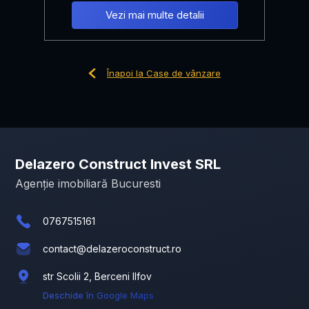
Vezi mai multe detalii
Înapoi la Case de vânzare
Delazero Construct Invest SRL
Agenție imobiliară Bucuresti
0767515161
contact@delazeroconstruct.ro
str Scolii 2, Berceni Ilfov
Deschide în Google Maps