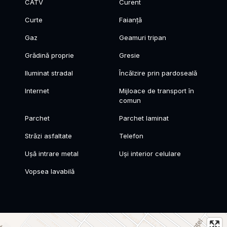
CATV
Curent
Curte
Faianță
Gaz
Geamuri tripan
Grădină proprie
Gresie
Iluminat stradal
Încălzire prin pardoseală
Internet
Mijloace de transport în
comun
Parchet
Parchet laminat
Străzi asfaltate
Telefon
Ușă intrare metal
Uși interior celulare
Vopsea lavabilă