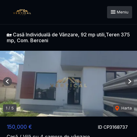
Meniu
🏡 Casă Individuală de Vânzare, 92 mp utili,Teren 375
mp, Com. Berceni
Previous
Nex
1
/
5
Harta
150,000 €
ID CP3168737
Casă / Vilă cu 4 camere de vânzare