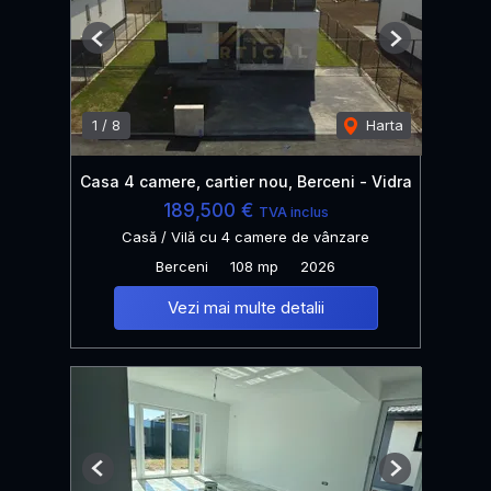
Previous
Next
1
/
8
Harta
Casa 4 camere, cartier nou, Berceni - Vidra
189,500 €
TVA inclus
Casă / Vilă cu 4 camere de vânzare
Berceni
108 mp
2026
Vezi mai multe detalii
Previous
Next