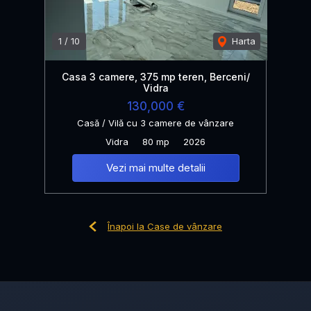
1
/
10
Harta
Casa 3 camere, 375 mp teren, Berceni/
Vidra
130,000 €
Casă / Vilă cu 3 camere de vânzare
Vidra
80 mp
2026
Vezi mai multe detalii
Înapoi la Case de vânzare