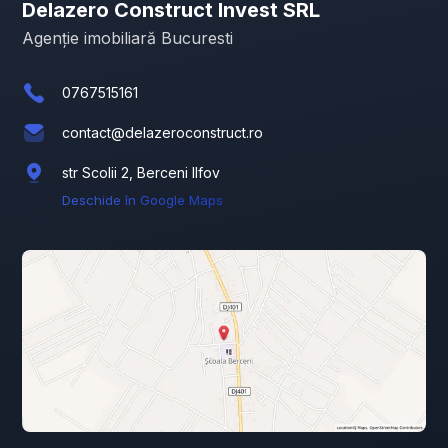
Delazero Construct Invest SRL
Agenție imobiliară Bucuresti
0767515161
contact@delazeroconstruct.ro
str Scolii 2, Berceni Ilfov
Deschide în Google Maps