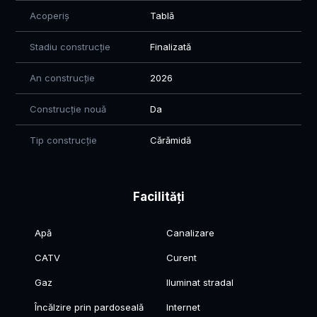
Acoperiș
Tablă
🏡 O locuință modernă, eficientă energetic și construită cu
atenție la fiecare detaliu, perfectă pentru cei care își doresc
Stadiu construcție
Finalizată
confort, liniște și calitate.
An construcție
2026
ATENTIE: POZE REALE!
📞 Programează o vizionare!
Construcție nouă
Da
Florin – 0760 547 580
Tip construcție
Cărămidă
Vertical Imob – Te ajutăm să găsești locuința potrivită și îți
oferim suport pe tot parcursul procesului de achiziție. 🤝
Facilități
Apă
Canalizare
CATV
Curent
Gaz
Iluminat stradal
Încălzire prin pardoseală
Internet