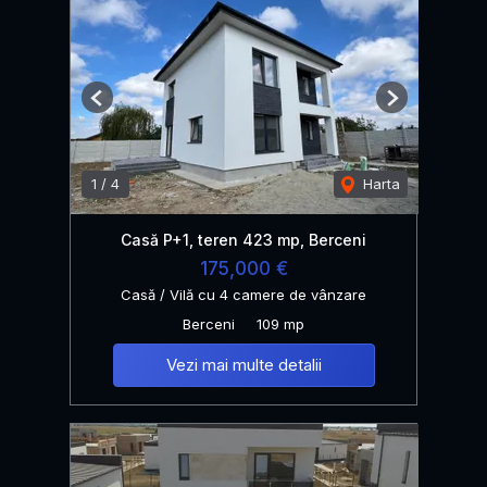
Previous
Next
1
/
4
Harta
Casă P+1, teren 423 mp, Berceni
175,000 €
Casă / Vilă cu 4 camere de vânzare
Berceni
109 mp
Vezi mai multe detalii