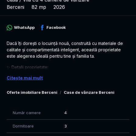
Berceni
82 mp
2026
WhatsApp
Facebook
Dacă îți dorești o locuință nouă, construită cu materiale de
calitate și compartimentată inteligent, această proprietate
este alegerea ideală pentru tine și familia ta.
✨ Detalii proprietate:
📐 Suprafață utilă: 82 mp
Citește mai mult
🌿 Teren: 350 mp – spațiu perfect pentru grădină, terasă sau
loc de joacă
Oferte imobiliare Berceni
Case de vânzare Berceni
📍 Amplasată într-o zonă liniștită, aerisită, departe de agitația
orașului, dar cu acces facil către București.
🔑 Compartimentare
Număr camere
4
✔ Living luminos cu bucătărie open-space
Dormitoare
3
✔ 2 dormitoare spațioase
✔ Baie complet utilată