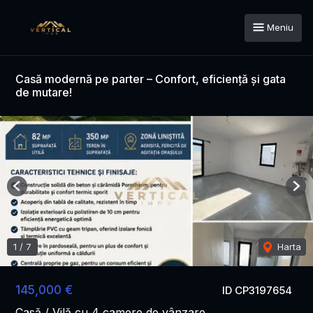
Meniu
Casă modernă pe parter – Confort, eficiență și gata
de mutare!
Previous
Nex
1
/
7
Harta
145,000 €
ID CP3197654
Casă / Vilă cu 4 camere de vânzare