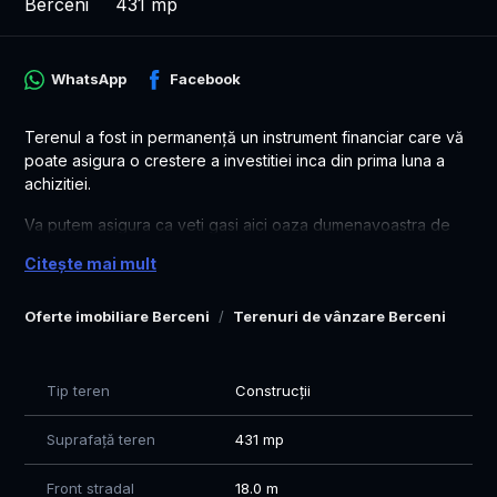
Berceni
431 mp
WhatsApp
Facebook
Terenul a fost in permanență un instrument financiar care vă
poate asigura o crestere a investitiei inca din prima luna a
achizitiei.
Va putem asigura ca veti gasi aici oaza dumenavoastra de
liniste iar decizia de a va achizitiona un teren este cea mai
Citește mai mult
buna dovada de inteligenta financiara.
Terenul se poate achizituiona si in sistem de RATE direct la
Oferte imobiliare Berceni
Terenuri de vânzare Berceni
dezvoltator, cu avans 50%.
Suprafata: 431 mp, lot 2
Tip teren
Construcții
Pentru detalii: 0771 602 610 - Mircea
Suprafață teren
431 mp
Front stradal
18.0 m