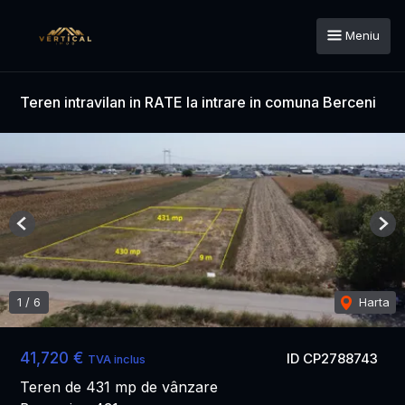
Meniu
Teren intravilan in RATE la intrare in comuna Berceni
Previous
Nex
1
/
6
Harta
41,720 €
ID CP2788743
TVA inclus
Teren de 431 mp de vânzare