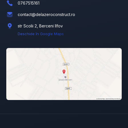
0767515161
contact@delazeroconstruct.ro
str Scolii 2, Berceni Ilfov
Deschide în Google Maps