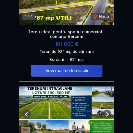
1
/
4
Harta
Teren ideal pentru spatiu comercial -
comuna Berceni
101,600 €
Teren de 924 mp de vânzare
Berceni
924 mp
Vezi mai multe detalii
Previous
Next