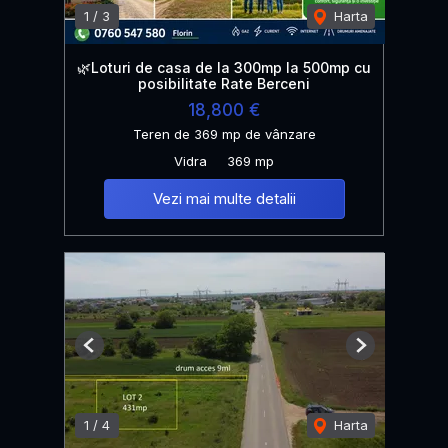
1
/
3
Harta
🌿Loturi de casa de la 300mp la 500mp cu
posibilitate Rate Berceni
18,800 €
Teren de 369 mp de vânzare
Vidra
369 mp
Vezi mai multe detalii
Previous
Next
1
/
4
Harta