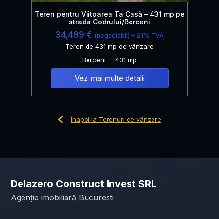
Teren pentru Viitoarea Ta Casă – 431 mp pe
strada Codrului/Berceni
34,499 €
(negociabil) + 21% TVA
Teren de 431 mp de vânzare
Berceni
431 mp
Vezi mai multe detalii
Înapoi la Terenuri de vânzare
Delazero Construct Invest SRL
Agenție imobiliară Bucuresti