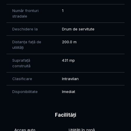
Număr fronturi
1
stradale
Deschidere la
Drum de servitute
Distanța față de
200.0 m
utilități
Suprafață
431 mp
construită
Clasificare
Intravilan
Disponibilitate
Imediat
Facilități
Acces auto
Utilități în zonă