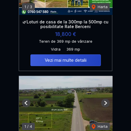
1
/
3
Harta
🌿Loturi de casa de la 300mp la 500mp cu
posibilitate Rate Berceni
18,800 €
Teren de 369 mp de vânzare
Vidra
369 mp
Vezi mai multe detalii
Previous
Next
1
/
4
Harta