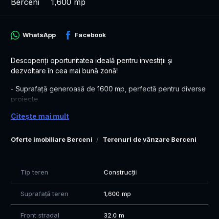
Berceni
1,600 mp
WhatsApp
Facebook
Descoperiţi oportunitatea ideală pentru investiţii şi
dezvoltare în cea mai bună zonă!
- Suprafaţă generoasă de 1600 mp, perfectă pentru diverse
proiecte.
- Suprafaţa maximă autorizată: 1600 mp, oferind flexibilitate
Citește mai mult
în planificare.
- Acces facil şi vizibilitate excelentă datorită unei deschideri
Oferte imobiliare Berceni
Terenuri de vânzare Berceni
de 32 metri spre şosea principală.
Facilităţi şi utilităţi disponibile pentru dezvoltarea proiectului
dumneavoastră:
Tip teren
Construcții
- Alimentare cu apă, gaze şi electricitate, asigurând toate
condiţiile necesare.
Suprafață teren
1,600 mp
- Drum asfaltat pentru acces rapid şi comod.
Front stradal
32.0 m
Posibilităţi multiple de utilizare: