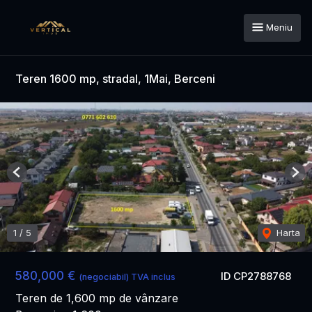
Meniu
Teren 1600 mp, stradal, 1Mai, Berceni
Previous
Nex
1
/
5
Harta
580,000 €
ID CP2788768
(negociabil) TVA inclus
Teren de 1,600 mp de vânzare