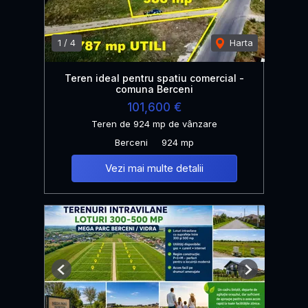
1
/
4
Harta
Teren ideal pentru spatiu comercial -
comuna Berceni
101,600 €
Teren de 924 mp de vânzare
Berceni
924 mp
Vezi mai multe detalii
Previous
Next