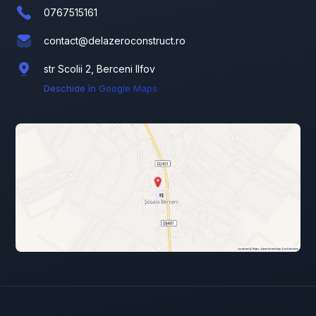
0767515161
contact@delazeroconstruct.ro
str Scolii 2, Berceni Ilfov
Deschide în Google Maps