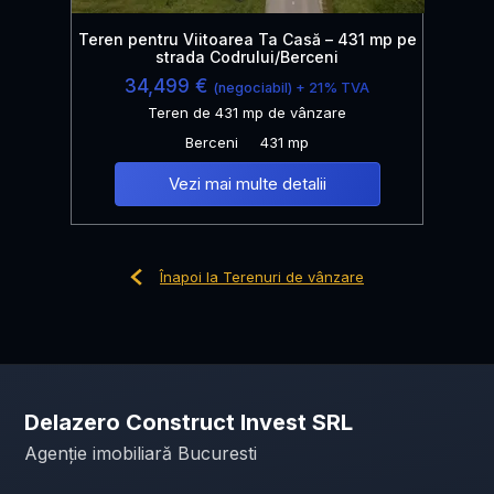
Teren pentru Viitoarea Ta Casă – 431 mp pe
strada Codrului/Berceni
34,499 €
(negociabil) + 21% TVA
Teren de 431 mp de vânzare
Berceni
431 mp
Vezi mai multe detalii
Înapoi la Terenuri de vânzare
Delazero Construct Invest SRL
Agenție imobiliară Bucuresti