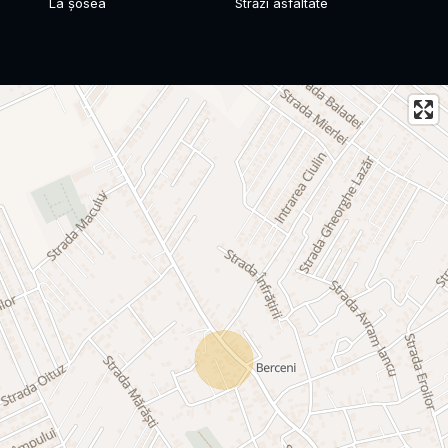
La șosea
Străzi asfaltate