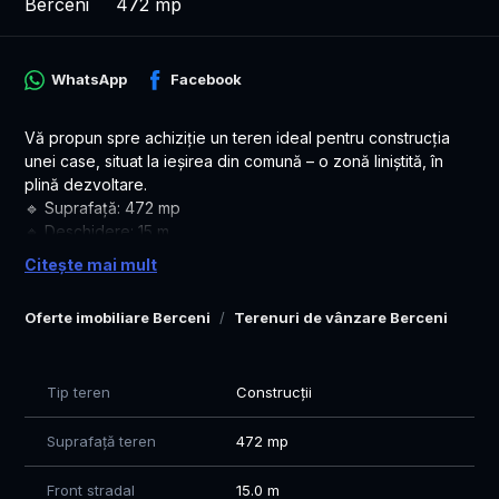
Berceni
472 mp
WhatsApp
Facebook
Vă propun spre achiziție un teren ideal pentru construcția
unei case, situat la ieșirea din comună – o zonă liniștită, în
plină dezvoltare.
🔹 Suprafață: 472 mp
🔹 Deschidere: 15 m
🔹 Utilități: curent electric
Citește mai mult
🔹 Acces rapid către București
🔹 Ideal pentru locuință sau investiție
Oferte imobiliare Berceni
Terenuri de vânzare Berceni
Cadastru si intabulare individuala
Va invit sa vizionam impreuna aceasta proprietate!
Tip teren
Construcții
Mihaela – 0784.74.74.51
Suprafață teren
472 mp
Front stradal
15.0 m