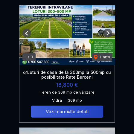
Previous
Next
1
/
3
Harta
🌿Loturi de casa de la 300mp la 500mp cu
posibilitate Rate Berceni
18,800 €
Teren de 369 mp de vânzare
Vidra
369 mp
Vezi mai multe detalii