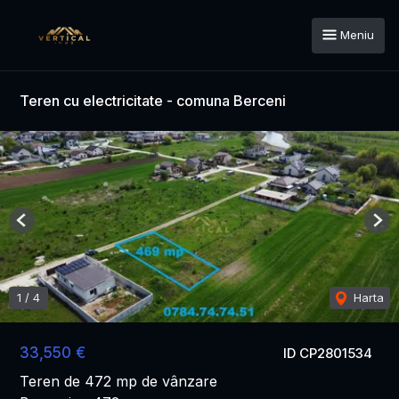
Meniu
Teren cu electricitate - comuna Berceni
Previous
Nex
1
/
4
Harta
33,550 €
ID CP2801534
Teren de 472 mp de vânzare