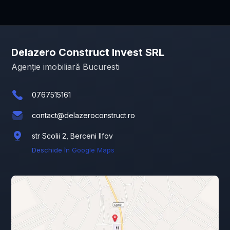
Delazero Construct Invest SRL
Agenție imobiliară Bucuresti
0767515161
contact@delazeroconstruct.ro
str Scolii 2, Berceni Ilfov
Deschide în Google Maps