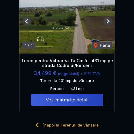
Previous
Next
1
/
4
Harta
Teren pentru Viitoarea Ta Casă – 431 mp pe
strada Codrului/Berceni
34,499 €
(negociabil) + 21% TVA
Teren de 431 mp de vânzare
Berceni
431 mp
Vezi mai multe detalii
Înapoi la Terenuri de vânzare