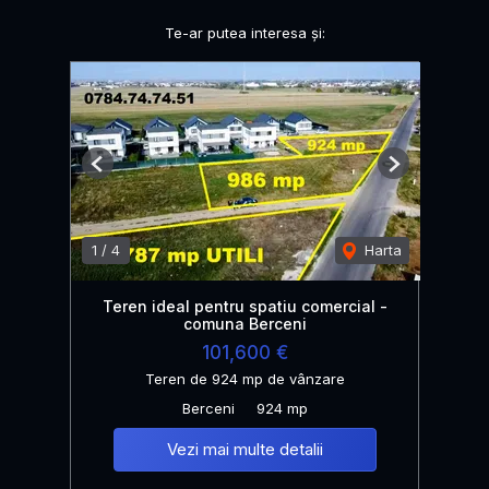
Te-ar putea interesa și:
Previous
Next
1
/
4
Harta
Teren ideal pentru spatiu comercial -
comuna Berceni
101,600 €
Teren de 924 mp de vânzare
Berceni
924 mp
Vezi mai multe detalii