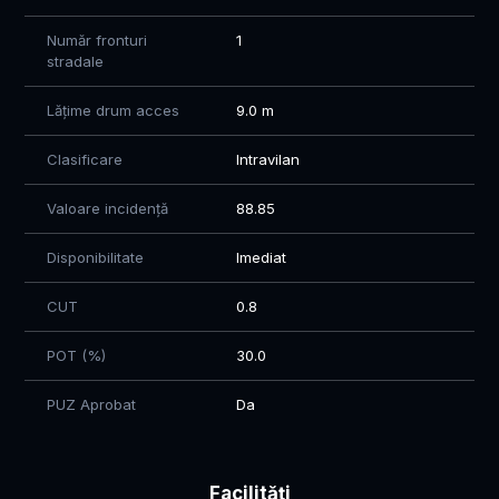
Număr fronturi
1
stradale
Lățime drum acces
9.0 m
Clasificare
Intravilan
Valoare incidență
88.85
Disponibilitate
Imediat
CUT
0.8
POT (%)
30.0
PUZ Aprobat
Da
Facilități