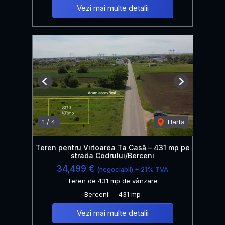
Vezi mai multe detalii
Previous
Next
1
/
4
Harta
Teren pentru Viitoarea Ta Casă – 431 mp pe
strada Codrului/Berceni
34,499 €
(negociabil) + 21% TVA
Teren de 431 mp de vânzare
Berceni
431 mp
Vezi mai multe detalii