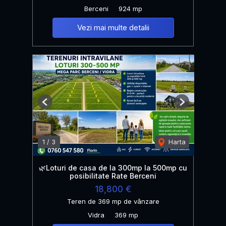
Berceni
924 mp
Vezi mai multe detalii
Previous
Next
1
/
3
Harta
🌿Loturi de casa de la 300mp la 500mp cu
posibilitate Rate Berceni
18,800 €
Teren de 369 mp de vânzare
Vidra
369 mp