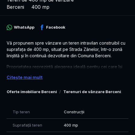
Berceni
400 mp
WhatsApp
Facebook
Vă propunem spre vânzare un teren intravilan construibil cu
suprafața de 400 mp, situat pe Strada Zânelor, într-o zonă
liniștită și în continuă dezvoltare din Comuna Berceni.
Proprietatea reprezintă alegerea ideală pentru cei care își
doresc să construiască o locuință modernă, personalizată
Citește mai mult
după propriile preferințe, dar și pentru investitorii care caută
un teren cu potențial ridicat de valorificare într-una dintre
Oferte imobiliare Berceni
Terenuri de vânzare Berceni
cele mai dinamice zone rezidențiale din sudul Capitalei.
✅ Suprafață teren: 400 mp
✅ Teren intravilan construibil
Tip teren
Construcții
✅ Acces facil către București și stația de metrou Tudor
Arghezi
Suprafață teren
400 mp
✅ Zonă rezidențială nouă, cu dezvoltare accelerată
✅ Ideal pentru casă individuală sau proiect rezidențial