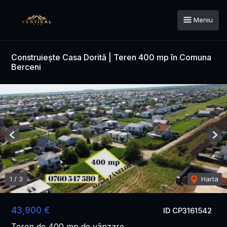
Meniu
Construiește Casa Dorită | Teren 400 mp în Comuna
Berceni
Previous
Nex
1
/
3
Harta
43,900 €
ID CP3161542
Teren de 400 mp de vânzare