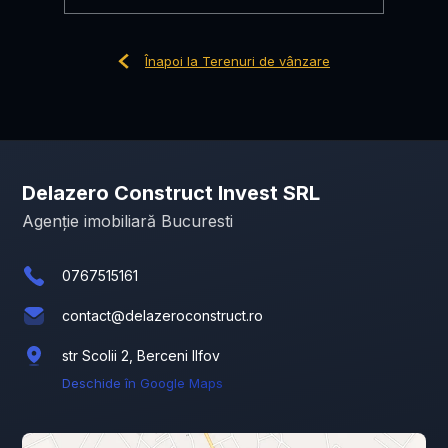
Înapoi la Terenuri de vânzare
Delazero Construct Invest SRL
Agenție imobiliară Bucuresti
0767515161
contact@delazeroconstruct.ro
str Scolii 2, Berceni Ilfov
Deschide în Google Maps