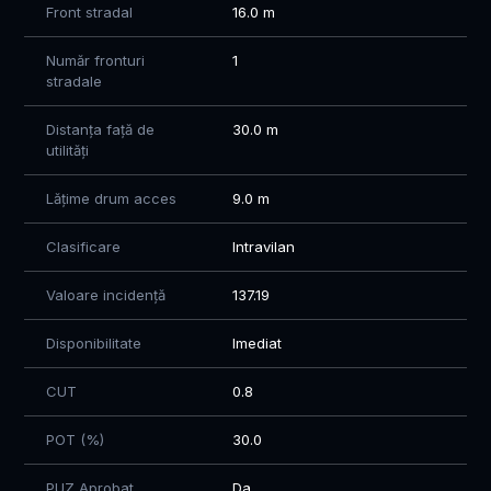
Front stradal
16.0 m
Bucurați-vă de avantajele unei comunități moderne, departe
Număr fronturi
1
de agitația orașului, dar suficient de aproape pentru a avea
stradale
acces rapid la toate facilitățile necesare.
📞 Pentru informații suplimentare și programarea unei
Distanța față de
30.0 m
vizionări, contactați-ne cu încredere!
utilități
📞 Detalii și vizionări: 0760 547 580 - Florin
Lățime drum acces
9.0 m
Clasificare
Intravilan
Valoare incidență
137.19
Disponibilitate
Imediat
CUT
0.8
POT (%)
30.0
PUZ Aprobat
Da