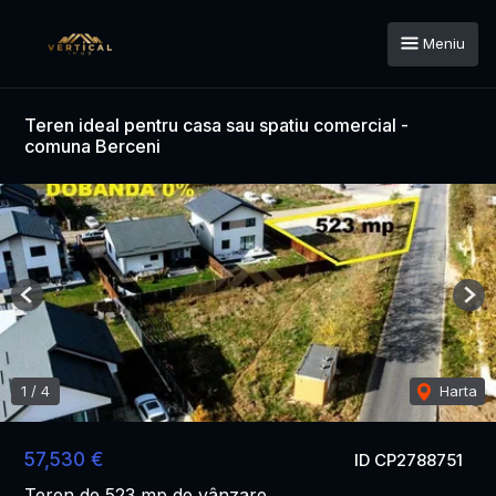
Meniu
Teren ideal pentru casa sau spatiu comercial -
comuna Berceni
Previous
Nex
1
/
4
Harta
57,530 €
ID CP2788751
Teren de 523 mp de vânzare