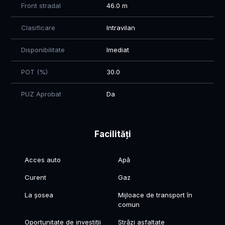
Front stradal
46.0 m
📐 Suprafețe disponibile: începând de la: 523–986 mp
💰 Preț avantajos, direct de la dezvoltator
Clasificare
Intravilan
📞 Pentru detalii si vizionari: 0784.74.74.51 - Mihaela
Disponibilitate
Imediat
POT (%)
30.0
PUZ Aprobat
Da
Facilități
Acces auto
Apă
Curent
Gaz
La șosea
Mijloace de transport în
comun
Oportunitate de investiții
Străzi asfaltate