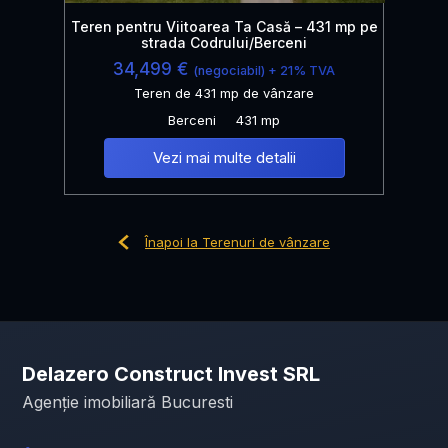
Teren pentru Viitoarea Ta Casă – 431 mp pe
strada Codrului/Berceni
34,499 €
(negociabil) + 21% TVA
Teren de 431 mp de vânzare
Berceni
431 mp
Vezi mai multe detalii
Înapoi la Terenuri de vânzare
Delazero Construct Invest SRL
Agenție imobiliară Bucuresti