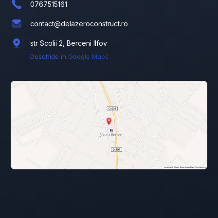
0767515161
contact@delazeroconstruct.ro
str Scolii 2, Berceni Ilfov
Deschide în Google Maps