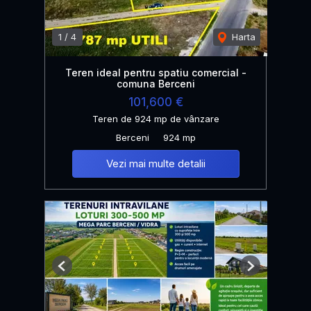
1
/
4
Harta
Teren ideal pentru spatiu comercial -
comuna Berceni
101,600 €
Teren de 924 mp de vânzare
Berceni
924 mp
Vezi mai multe detalii
Previous
Next