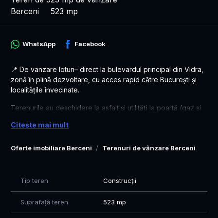
Berceni
523 mp
WhatsApp
Facebook
📍 De vanzare loturi– direct la bulevardul principal din Vidra,
zonă în plină dezvoltare, cu acces rapid către București și
localitățile învecinate.
Terenurile au deschidere la asfalt și utilități la poartă (gaz și
curent), fiind potrivite atât pentru locuință individuală, cât și
Citește mai mult
pentru activități comerciale (magazin, cabinet, birou, mică
afacere etc.).
Oferte imobiliare Berceni
Terenuri de vânzare Berceni
✅ Deschidere direct la bulevard principal (asfalt)
✅ Gaz și curent
✅ Acces facil către București și șoseaua de centură
Tip teren
Construcții
✅ Zonă în dezvoltare, cu vecini și construcții noi
✅ Se pot achiziționa și în rate fara dobanda– până la 12 luni,
Suprafață teren
523 mp
cu avans 30%