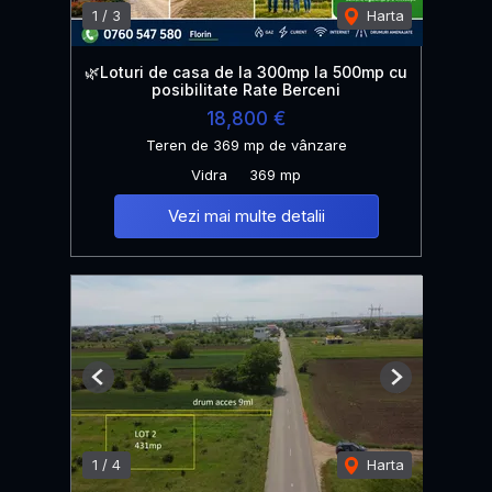
1
/
3
Harta
🌿Loturi de casa de la 300mp la 500mp cu
posibilitate Rate Berceni
18,800 €
Teren de 369 mp de vânzare
Vidra
369 mp
Vezi mai multe detalii
Previous
Next
1
/
4
Harta