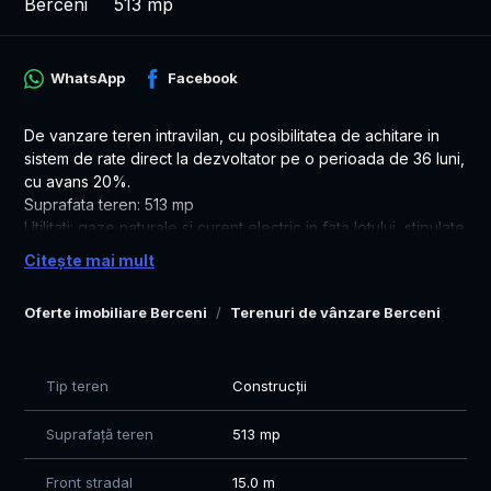
Berceni
513 mp
WhatsApp
Facebook
De vanzare teren intravilan, cu posibilitatea de achitare in
sistem de rate direct la dezvoltator pe o perioada de 36 luni,
cu avans 20%.
Suprafata teren: 513 mp
Utilitati: gaze naturale si curent electric in fata lotului, stipulate
in contract.
Citește mai mult
Drum: 9 m latime ( cedat Primariei)
Oferte imobiliare Berceni
Terenuri de vânzare Berceni
Va invit sa vizionam impreuna aceasta proprietate!
Mihaela – O784.74.74.51
Tip teren
Construcții
Suprafață teren
513 mp
Front stradal
15.0 m