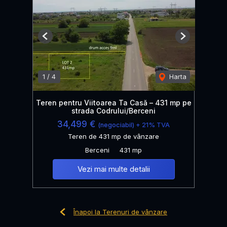
Previous
Next
1
/
4
Harta
Teren pentru Viitoarea Ta Casă – 431 mp pe
strada Codrului/Berceni
34,499 €
(negociabil) + 21% TVA
Teren de 431 mp de vânzare
Berceni
431 mp
Vezi mai multe detalii
Înapoi la Terenuri de vânzare