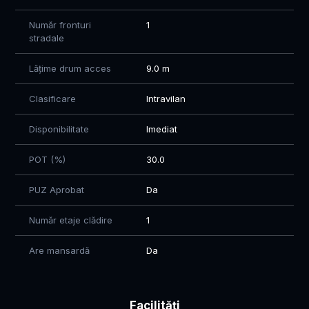
Număr fronturi
1
stradale
Lățime drum acces
9.0 m
Clasificare
Intravilan
Disponibilitate
Imediat
POT (%)
30.0
PUZ Aprobat
Da
Număr etaje clădire
1
Are mansardă
Da
Facilități