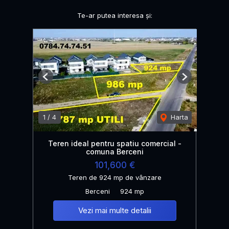
Te-ar putea interesa și:
Previous
Next
1
/
4
Harta
Teren ideal pentru spatiu comercial -
comuna Berceni
101,600 €
Teren de 924 mp de vânzare
Berceni
924 mp
Vezi mai multe detalii