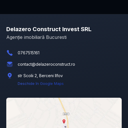
Delazero Construct Invest SRL
Agenție imobiliară Bucuresti
0767515161
contact@delazeroconstruct.ro
str Scolii 2, Berceni Ilfov
Deschide în Google Maps