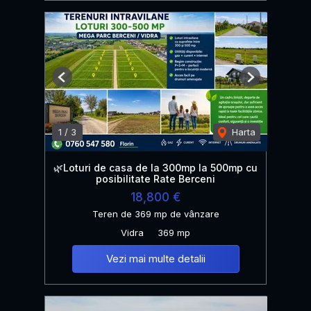
Previous
Next
1
/
3
Harta
🌿Loturi de casa de la 300mp la 500mp cu
posibilitate Rate Berceni
18,800 €
Teren de 369 mp de vânzare
Vidra
369 mp
Vezi mai multe detalii