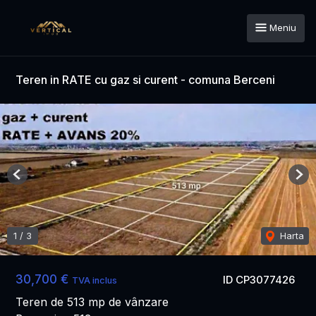
Meniu
Teren in RATE cu gaz si curent - comuna Berceni
Previous
Nex
1
/
3
Harta
30,700 €
ID CP3077426
TVA inclus
Teren de 513 mp de vânzare