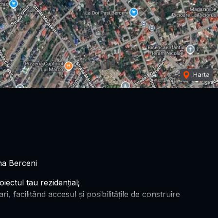
Harta
na Berceni
oiectul tau rezidenţial;
, facilitând accesul şi posibilităţile de construire