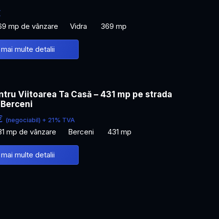
€
69 mp de vânzare
Vidra
369 mp
 mai multe detalii
tru Viitoarea Ta Casă – 431 mp pe strada
/Berceni
€
(negociabil) + 21% TVA
31 mp de vânzare
Berceni
431 mp
 mai multe detalii