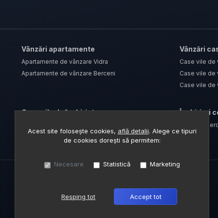
Vânzări apartamente
Vânzări cas
Apartamente de vânzare Vidra
Case vile de
Apartamente de vânzare Berceni
Case vile de 
Case vile de 
Case vile de închiriat
Închirieri 
Case vile de închiriat Berceni
Spații comerc
Acest site folosește cookies,
află detalii
.
Alege ce tipuri
Case vile de închiriat Vidra
de cookies dorești să permitem:
Necesare
Statistică
Marketing
Resping tot
Accept tot