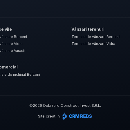
e vile
Vânzări terenuri
 vânzare Berceni
Terenuri de vânzare Berceni
vânzare Vidra
Terenuri de vânzare Vidra
vânzare Varasti
comercial
iale de închiriat Berceni
©
2026
Delazero Construct Invest S.R.L.
Site creat în