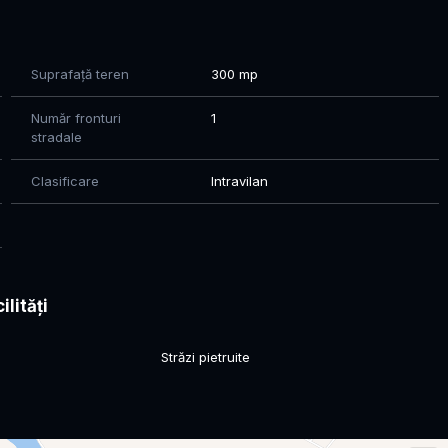
şi programări, îl puteţi contacta pe agentul nostru Mircea la
stă ofertă excelentă şi transformaţi visul dumneavoastră
Suprafață teren
300 mp
Număr fronturi
1
stradale
Clasificare
Intravilan
ilități
Străzi pietruite