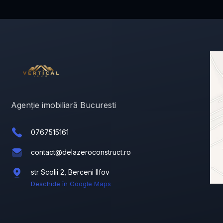
Agenție imobiliară Bucuresti
0767515161
contact@delazeroconstruct.ro
str Scolii 2, Berceni Ilfov
Deschide în Google Maps