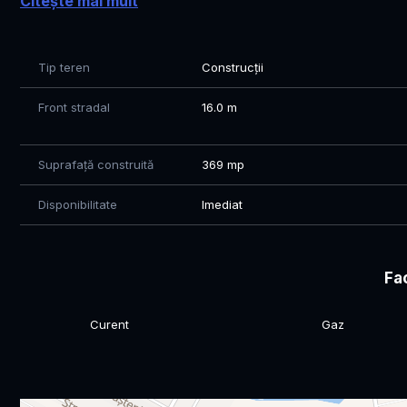
Citește mai mult
Vă invităm cu drag la vizionări! Pentru mai multe detalii 
numărul de telefon 0771 602 610. Profitaţi acum de acea
în realitate!
Tip teren
Construcții
Front stradal
16.0 m
Suprafață construită
369 mp
Disponibilitate
Imediat
Fac
Curent
Gaz