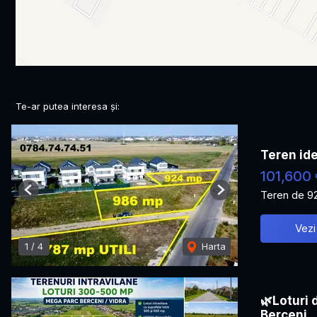
Te-ar putea interesa și:
Teren ide
101,600 
Teren de 9
Previous
Next
Vezi
1
/
4
Harta
🌿Loturi 
Berceni