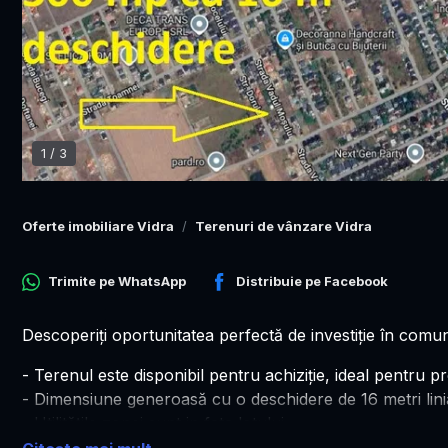
1
/
3
Oferte imobiliare Vidra
Terenuri de vânzare Vidra
Trimite pe
WhatsApp
Distribuie pe
Facebook
Descoperiţi oportunitatea perfectă de investiţie în comu
- Terenul este disponibil pentru achiziţie, ideal pentru pr
- Dimensiune generoasă cu o deschidere de 16 metri liniari
- Utilităţile zonei sunt in fata lotului.