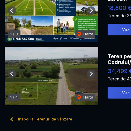
18,800 
Previous
Next
Teren de 3
Vezi
1
/
3
Harta
Teren pen
Codrului
34,499 
Previous
Next
Teren de 4
Vezi
1
/
4
Harta
Înapoi la Terenuri de vânzare