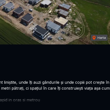
Harta
 liniștite, unde îți auzi gândurile și unde copiii pot crește în
ri pătrați, ci spațiul în care îți construiești viața așa cum
rapid in oras si metrou