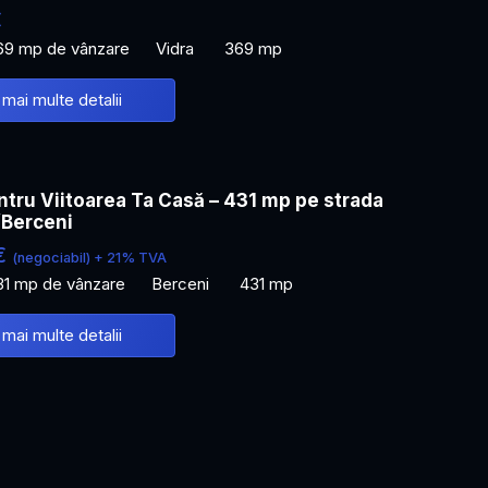
€
69 mp de vânzare
Vidra
369 mp
 mai multe detalii
tru Viitoarea Ta Casă – 431 mp pe strada
/Berceni
€
(negociabil) + 21% TVA
31 mp de vânzare
Berceni
431 mp
 mai multe detalii