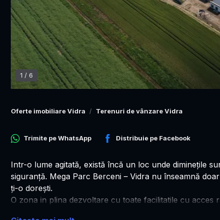
1
/
6
Oferte imobiliare Vidra
Terenuri de vânzare Vidra
Trimite pe
WhatsApp
Distribuie pe
Facebook
Intr-o lume agitată, există încă un loc unde diminețile sunt
siguranță. Mega Parc Berceni – Vidra nu înseamnă doar met
ți-o dorești.
O zona in plina dezvoltare cu toate facilitatile cu acces 
Aici nu cumperi doar 400 mp de teren intravilan…