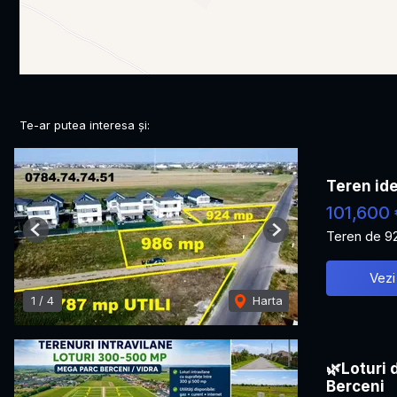
Te-ar putea interesa și:
Teren ide
101,600 
Teren de 9
Previous
Next
Vezi
1
/
4
Harta
🌿Loturi 
Berceni