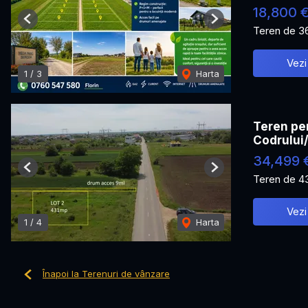
18,800 
Previous
Next
Teren de 3
Vezi
1
/
3
Harta
Teren pen
Codrului
34,499 
Previous
Next
Teren de 4
Vezi
1
/
4
Harta
Înapoi la Terenuri de vânzare