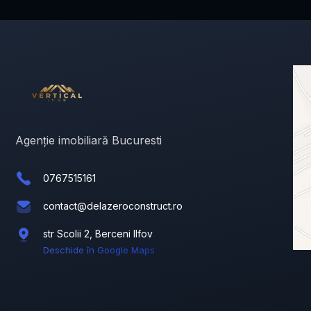
Agenție imobiliară Bucuresti
0767515161
contact@delazeroconstruct.ro
str Scolii 2, Berceni Ilfov
Deschide în Google Maps